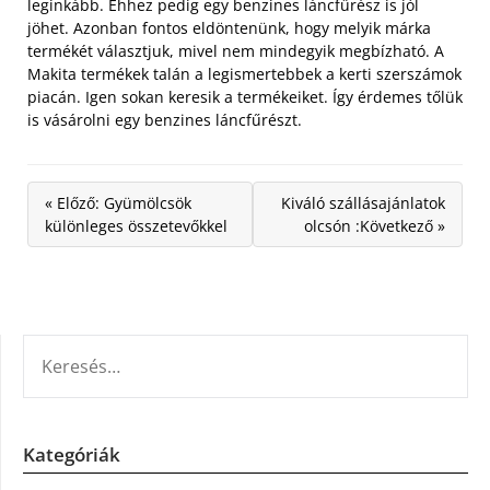
leginkább. Ehhez pedig egy benzines láncfűrész is jól
jöhet. Azonban fontos eldöntenünk, hogy melyik márka
termékét választjuk, mivel nem mindegyik megbízható. A
Makita termékek talán a legismertebbek a kerti szerszámok
piacán. Igen sokan keresik a termékeiket. Így érdemes tőlük
is vásárolni egy benzines láncfűrészt.
« Előző: Gyümölcsök
Kiváló szállásajánlatok
különleges összetevőkkel
olcsón :Következő »
KERESÉS:
Kategóriák