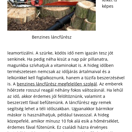
képes
Benzines láncfűrész
leamortizálni. A szürke, ködös idő nem igazán tesz jót
senkinek. Ha pedig néha kisüt a nap pár pillanatra,
magunkba szívhatjuk a vitaminokat is. A hideg időben
természetesen nemcsak az időjárás ártalmaival és a
lelkünkkel kell foglalkoznunk, hanem a tüzifa beszerzésével
is. A
benzines láncfűrész megfelelően szolgál
. Az emberek
hőérzete rosszul reagál néhány fokos változásnál. Ha lehűl
az idő, akkor érdemes jól felöltöznünk, valamint a
beszerzett fával befűtenünk.
A láncfűrész egy remek
segítség lehet a téli időszakban. Ugyanakkor bármikor
máskor is használhatjuk, például tavasszal. A hideg
közepefelé, amikor mínusz 10 fok alá esik a hőmérséklet,
érdemes fával fűtenünk. Ez családi házra érvényes