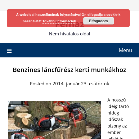
Skip
to
A weboldal használatának folytatásával Ön elfogadja a cookie-k
content
Fefhaz
Elfogadom
használatát
További információk
Nem hivatalos oldal
Menu
Benzines láncfűrész kerti munkákhoz
Posted on 2014. január 23. csütörtök
A hosszú
ideig tartó
hideg
időszak
bizony az
ember
lelkét is