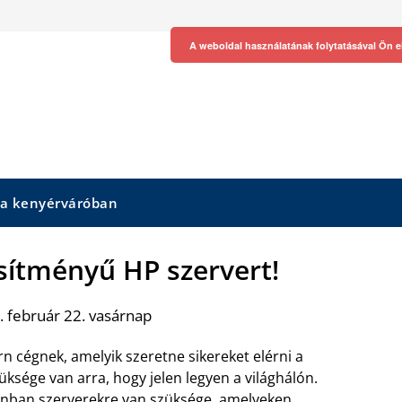
A weboldal használatának folytatásával Ön e
 a kenyérváróban
esítményű HP szervert!
 február 22. vasárnap
 cégnek, amelyik szeretne sikereket elérni a
üksége van arra, hogy jelen legyen a világhálón.
nban szerverekre van szüksége, amelyeken