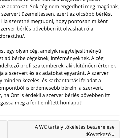
a az adatokat. Sok cég nem engedheti meg magának,
 szervert üzemeltessen, ezért az olcsóbb bérlést
k. Ha szeretné megtudni, hogy pontosan miként
szerver bérlés bővebben itt
olvashat róla:
kforest.hu/.
st egy olyan cég, amelyik nagyteljesítményű
et ad bérbe cégeknek, intézményeknek. A cég
ndelkező profi szakemberek, akik kitűnően értenek
 a szervert és az adatokat egyaránt. A szerver
y minden kezelési és karbantartási feladat a
empontból is érdemesebb bérelni a szervert,
ha Önt is érdekli a szerver bérlés bővebben itt
ogassa meg a fent említett honlapot!
A WC tartály tökéletes beszerelése
:Következő »