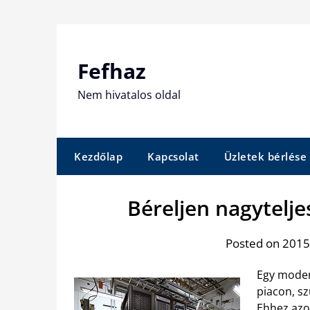
Skip
to
content
Fefhaz
Nem hivatalos oldal
Kezdőlap
Kapcsolat
Üzletek bérlése
Béreljen nagytelj
Posted on 2015.
Egy modern
piacon, sz
Ehhez azo