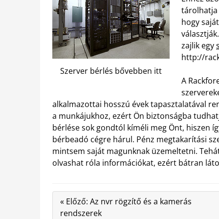
tárolhatj
hogy saját
választjá
zajlik egy
http://rac
Szerver bérlés bővebben itt
A Rackfore
szerverek
alkalmazottai hosszú évek tapasztalatával re
a munkájukhoz, ezért Ön biztonságba tudhatja
bérlése sok gondtól kíméli meg Önt, hiszen íg
bérbeadó cégre hárul. Pénz megtakarítási sz
mintsem saját magunknak üzemeltetni. Tehát, 
olvashat róla információkat, ezért bátran lát
« Előző: Az nvr rögzítő és a kamerás
rendszerek