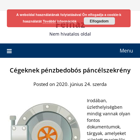
Skip
to
A weboldal használatának folytatásával Ön elfogadja a cookie-k
content
Fefhaz
Elfogadom
használatát
További információk
Nem hivatalos oldal
Menu
Cégeknek pénzbedobós páncélszekrény
Posted on 2020. június 24. szerda
Irodában,
üzlethelyiségben
mindig vannak olyan
fontos
dokumentumok,
tárgyak, amelyeket
ajánlott maximális