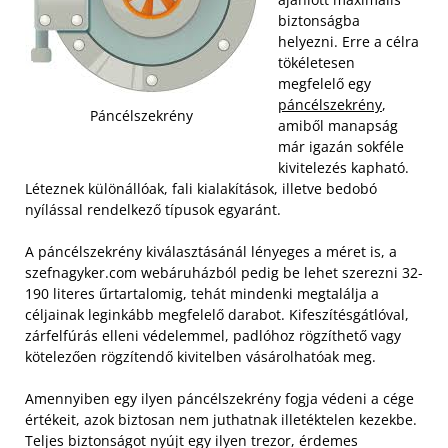
biztonságba
helyezni. Erre a célra
tökéletesen
megfelelő egy
páncélszekrény
,
Páncélszekrény
amiből manapság
már igazán sokféle
kivitelezés kapható.
Léteznek különállóak, fali kialakítások, illetve bedobó
nyílással rendelkező típusok egyaránt.
A páncélszekrény kiválasztásánál lényeges a méret is, a
szefnagyker.com webáruházból pedig be lehet szerezni 32-
190 literes űrtartalomig, tehát mindenki megtalálja a
céljainak leginkább megfelelő darabot. Kifeszítésgátlóval,
zárfelfúrás elleni védelemmel, padlóhoz rögzíthető vagy
kötelezően rögzítendő kivitelben vásárolhatóak meg.
Amennyiben egy ilyen páncélszekrény fogja védeni a cége
értékeit, azok biztosan nem juthatnak illetéktelen kezekbe.
Teljes biztonságot nyújt egy ilyen trezor, érdemes