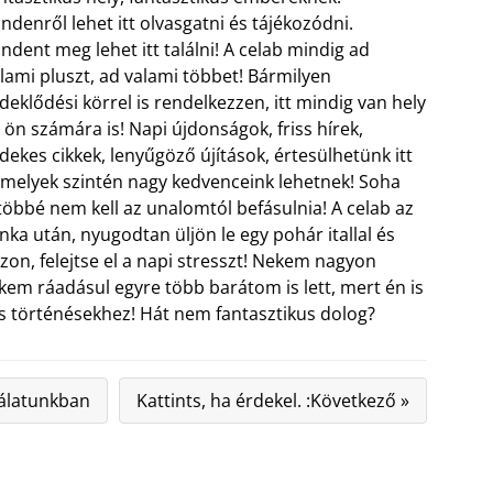
ndenről lehet itt olvasgatni és tájékozódni.
ndent meg lehet itt találni! A celab mindig ad
lami pluszt, ad valami többet! Bármilyen
deklődési körrel is rendelkezzen, itt mindig van hely
 ön számára is!
Napi újdonságok, friss hírek,
dekes cikkek, lenyűgöző újítások, értesülhetünk itt
amelyek szintén nagy kedvenceink lehetnek! Soha
öbbé nem kell az unalomtól befásulnia! A celab az
unka után, nyugodtan üljön le egy pohár itallal és
zon, felejtse el a napi stresszt! Nekem nagyon
ekem ráadásul egyre több barátom is lett, mert én is
is történésekhez! Hát nem fantasztikus dolog?
nálatunkban
Kattints, ha érdekel. :Következő »