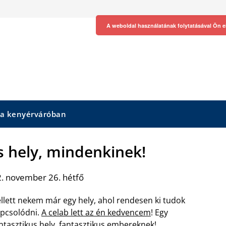
A weboldal használatának folytatásával Ön e
 a kenyérváróban
s hely, mindenkinek!
. november 26. hétfő
llett nekem már egy hely, ahol rendesen ki tudok
pcsolódni.
A celab lett az én kedvencem
! Egy
ntasztikus hely, fantasztikus embereknek!