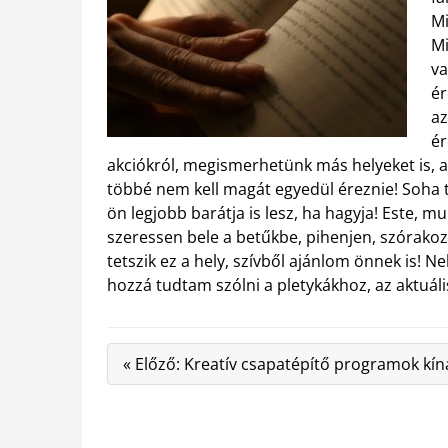
Mi
Mi
va
ér
az
ér
akciókról, megismerhetünk más helyeket is, 
többé nem kell magát egyedül éreznie! Soha t
ön legjobb barátja is lesz, ha hagyja! Este, m
szeressen bele a betűkbe, pihenjen, szórakoz
tetszik ez a hely, szívből ajánlom önnek is! N
hozzá tudtam szólni a pletykákhoz, az aktuál
« Előző: Kreatív csapatépítő programok kí