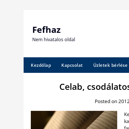
Skip
to
content
Fefhaz
Nem hivatalos oldal
Kezdőlap
Kapcsolat
Üzletek bérlése
Celab, csodálato
Posted on 2012
Ke
ka
fa