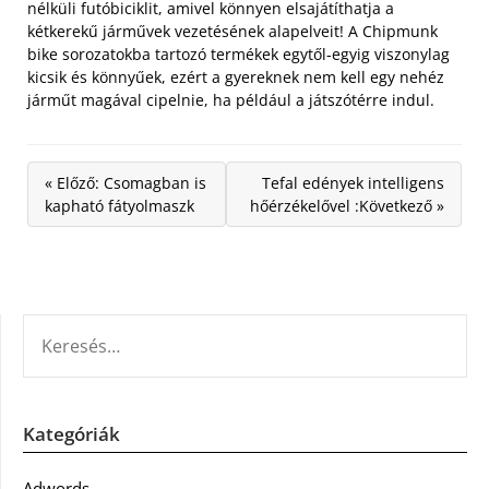
nélküli futóbiciklit, amivel könnyen elsajátíthatja a
kétkerekű járművek vezetésének alapelveit! A Chipmunk
bike sorozatokba tartozó termékek egytől-egyig viszonylag
kicsik és könnyűek, ezért a gyereknek nem kell egy nehéz
járműt magával cipelnie, ha például a játszótérre indul.
« Előző: Csomagban is
Tefal edények intelligens
kapható fátyolmaszk
hőérzékelővel :Következő »
KERESÉS:
Kategóriák
Adwords