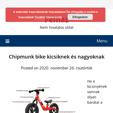
Skip
to
A weboldal használatának folytatásával Ön elfogadja a cookie-k
content
Fefhaz
Elfogadom
használatát
További információk
Nem hivatalos oldal
Menu
Chipmunk bike kicsiknek és nagyoknak
Posted on 2020. november 26. csütörtök
Ha a
kicsinyének
vannak
olyan
barátai a