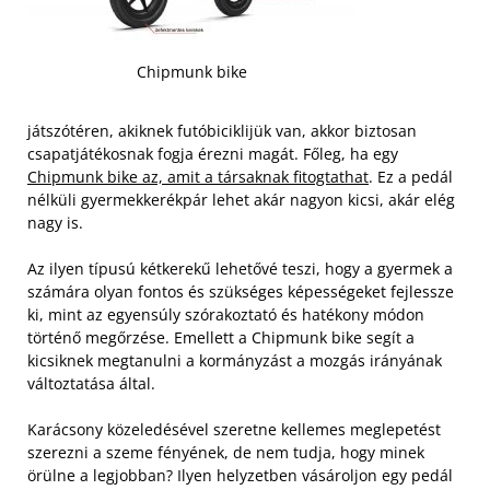
Chipmunk bike
játszótéren, akiknek futóbiciklijük van, akkor biztosan
csapatjátékosnak fogja érezni magát. Főleg, ha egy
Chipmunk bike az, amit a társaknak fitogtathat
. Ez a pedál
nélküli gyermekkerékpár lehet akár nagyon kicsi, akár elég
nagy is.
Az ilyen típusú kétkerekű lehetővé teszi, hogy a gyermek a
számára olyan fontos és szükséges képességeket fejlessze
ki, mint az egyensúly szórakoztató és hatékony módon
történő megőrzése. Emellett a Chipmunk bike segít a
kicsiknek megtanulni a kormányzást a mozgás irányának
változtatása által.
Karácsony közeledésével szeretne kellemes meglepetést
szerezni a szeme fényének, de nem tudja, hogy minek
örülne a legjobban? Ilyen helyzetben vásároljon egy pedál