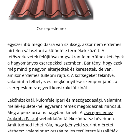
Cserepeslemez
egyszerűbb megoldásra van szükség, akkor nem érdemes
hirtelen választani a különféle termékek között. A
tetőszerkezetek felújításakor gyakran felmerülnek kétségek
a hagyományos cserepekkel szemben. Bár tény, hogy ezek
még mindig nagyon elterjedtek és keresettek, de van,
amikor érdemes túllépni rajtuk. A költségeket tekintve,
valamint a felhelyezés megkönnyítése szempontjából, a
cserepeslemez egyedi konstrukciót kínál.
Lakóházaknál, különféle ipari és mezőgazdasági, valamint
melléképületeknél egyaránt remek megoldásnak minősül.
Még a pénztárcát is nagyban kíméli. A
cserepeslemez
árakról a Pascal
weboldalán tájékozódhatsz bővebben.
Amit tudnod lehet róla, hogy igényeid szerint méretet
kérhetsz, valamint az ország teljes területére kiszállítják.