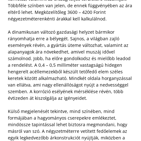
Többféle színben van jelen, de ennek függvényében az ára
eltérő lehet. Megközelítőleg 3600 – 4200 Forint
négyezetméterenkénti árakkal kell kalkulálnod.
A dinamikusan változó gazdasági helyzet bármikor
rányomhatja erre a bélyegét. Sajnos, a világban zajló
események révén, a gyártás üteme változhat, valamint az
alapanyagok ára növekedhet, amivel muszáj idővel
számolnod. Jobb, ha előre gondolkodsz és mielőbb leadod
a rendelést. A 0,4 – 0,5 milliméter vastagságú hidegen
hengerelt acéllemezekből készült tetőfedő elem széles
keretek között alkalmazható. Mindkét oldala horganyzással
van ellátva, ami nagy ellenállóságot nyújt a nedvességgel
szemben. A korrózió esélyének mérséklése révén, több
évtizeden át kiszolgálja az igényeidet.
Külső megjelenését tekintve, mind színében, mind
formájában a hagyományos cserepekre emlékeztet,
mindössze tapintással lehet biztosra megmondani, hogy
másról van szó. A négyzetméterre vetített fedőelemek az
egyik legkedvezőbb árkonstrukciót nyújtják, miközben a