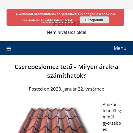
Skip
to
A weboldal használatának folytatásával Ön elfogadja a cookie-k
content
Fefhaz
Elfogadom
használatát
További információk
Nem hivatalos oldal
Menu
Cserepeslemez tető – Milyen árakra
számíthatok?
Posted on 2023. január 22. vasárnap
Amikor
lehetőleg
minél
gyorsabb
és