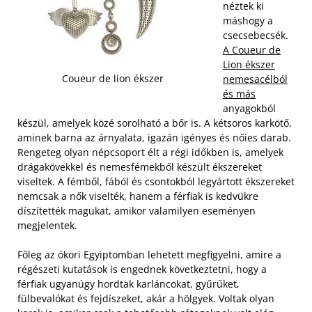
néztek ki
máshogy a
csecsebecsék.
A Coueur de
Lion ékszer
Coueur de lion ékszer
nemesacélból
és más
anyagokból
készül, amelyek közé sorolható a bőr is. A kétsoros karkötő,
aminek barna az árnyalata, igazán igényes és nőies darab.
Rengeteg olyan népcsoport élt a régi időkben is, amelyek
drágakövekkel és nemesfémekből készült ékszereket
viseltek. A fémből, fából és csontokból legyártott ékszereket
nemcsak a nők viselték, hanem a férfiak is kedvükre
díszítették magukat, amikor valamilyen eseményen
megjelentek.
Főleg az ókori Egyiptomban lehetett megfigyelni, amire a
régészeti kutatások is engednek következtetni, hogy a
férfiak ugyanúgy hordtak karláncokat, gyűrűket,
fülbevalókat és fejdíszeket, akár a hölgyek. Voltak olyan