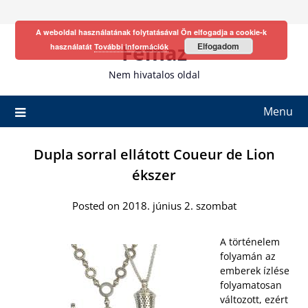
Skip
to
A weboldal használatának folytatásával Ön elfogadja a cookie-k
content
Fefhaz
Elfogadom
használatát
További információk
Nem hivatalos oldal
Menu
Dupla sorral ellátott Coueur de Lion
ékszer
Posted on 2018. június 2. szombat
A történelem
folyamán az
emberek ízlése
folyamatosan
változott, ezért