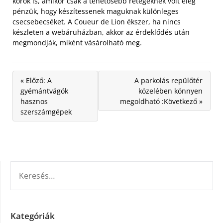
korok is, amikor csak a tehetősebb rétegeknek volt elég
pénzük, hogy készítessenek maguknak különleges
csecsebecséket. A Coueur de Lion ékszer, ha nincs
készleten a webáruházban, akkor az érdeklődés után
megmondják, miként vásárolható meg.
« Előző: A
A parkolás repülőtér
gyémántvágók
közelében könnyen
hasznos
megoldható :Következő »
szerszámgépek
KERESÉS:
Kategóriák