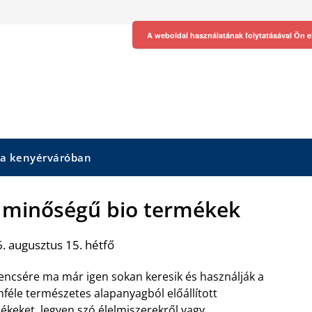
A weboldal használatának folytatásával Ön e
 a kenyérváróban
ó minőségű bio termékek
. augusztus 15. hétfő
encsére ma már igen sokan keresik és használják a
nféle természetes alapanyagból előállított
ékeket, legyen szó élelmiszerekről vagy