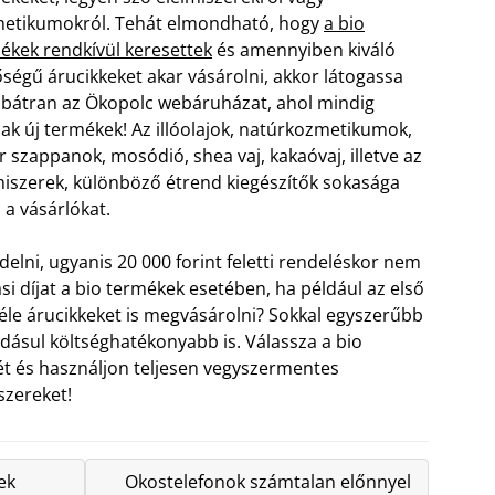
etikumokról. Tehát elmondható, hogy
a bio
ékek rendkívül keresettek
és amennyiben kiváló
ségű árucikkeket akar vásárolni, akkor látogassa
bátran az Ökopolc webáruházat, ahol mindig
ak új termékek! Az illóolajok, natúrkozmetikumok,
r szappanok, mosódió, shea vaj, kakaóvaj, illetve az
miszerek, különböző étrend kiegészítők sokasága
 a vásárlókat.
lni, ugyanis 20 000 forint feletti rendeléskor nem
tási díjat a bio termékek esetében, ha például az első
le árucikkeket is megvásárolni? Sokkal egyszerűbb
dásul költséghatékonyabb is. Válassza a bio
 és használjon teljesen vegyszermentes
szereket!
ek
Okostelefonok számtalan előnnyel