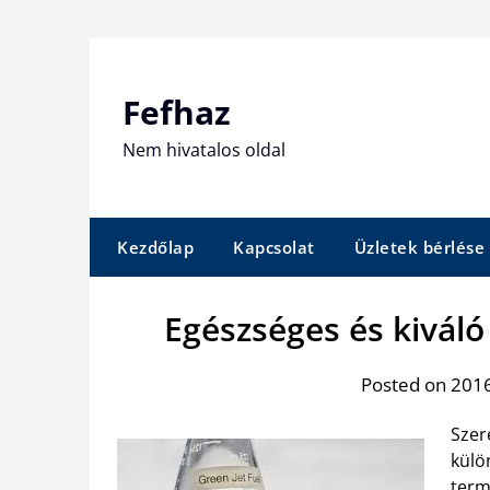
Skip
to
content
Fefhaz
Nem hivatalos oldal
Kezdőlap
Kapcsolat
Üzletek bérlése
Egészséges és kivál
Posted on 2016
Szer
külö
term