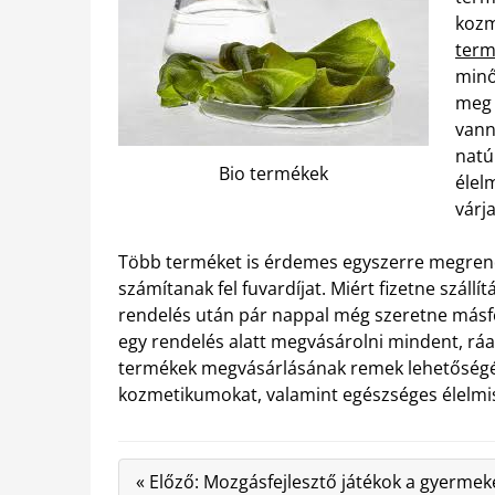
kozm
term
minő
meg 
vann
natú
Bio termékek
élel
várja
Több terméket is érdemes egyszerre megrende
számítanak fel fuvardíjat. Miért fizetne szállí
rendelés után pár nappal még szeretne másfé
egy rendelés alatt megvásárolni mindent, ráa
termékek megvásárlásának remek lehetőségét
kozmetikumokat, valamint egészséges élelmi
« Előző: Mozgásfejlesztő játékok a gyermek