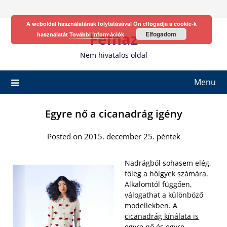
Skip
to
A weboldal használatának folytatásával Ön elfogadja a cookie-k
content
Fefhaz
Elfogadom
használatát
További információk
Nem hivatalos oldal
Menu
Egyre nő a cicanadrág igény
Posted on 2015. december 25. péntek
Nadrágból sohasem elég,
főleg a hölgyek számára.
Alkalomtól függően,
válogathat a különböző
modellekben. A
cicanadrág kínálata is
egyre
nő és egyre