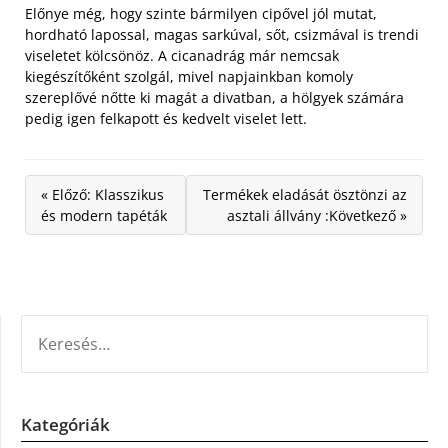
Előnye még, hogy szinte bármilyen cipővel jól mutat,
hordható lapossal, magas sarkúval, sőt, csizmával is trendi
viseletet kölcsönöz. A cicanadrág már nemcsak
kiegészítőként szolgál, mivel napjainkban komoly
szereplővé nőtte ki magát a divatban, a hölgyek számára
pedig igen felkapott és kedvelt viselet lett.
« Előző: Klasszikus
Termékek eladását ösztönzi az
és modern tapéták
asztali állvány :Következő »
KERESÉS:
Kategóriák