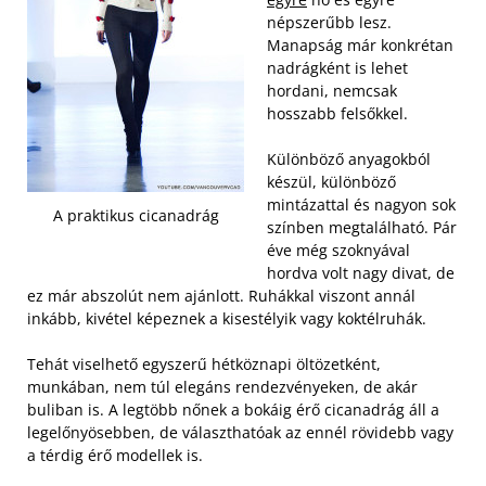
népszerűbb lesz.
Manapság már konkrétan
nadrágként is lehet
hordani, nemcsak
hosszabb felsőkkel.
Különböző anyagokból
készül, különböző
mintázattal és nagyon sok
A praktikus cicanadrág
színben megtalálható. Pár
éve még szoknyával
hordva volt nagy divat, de
ez már abszolút nem ajánlott. Ruhákkal viszont annál
inkább, kivétel képeznek a kisestélyik vagy koktélruhák.
Tehát viselhető egyszerű hétköznapi öltözetként,
munkában, nem túl elegáns rendezvényeken, de akár
buliban is. A legtöbb nőnek a bokáig érő cicanadrág áll a
legelőnyösebben, de választhatóak az ennél rövidebb vagy
a térdig érő modellek is.