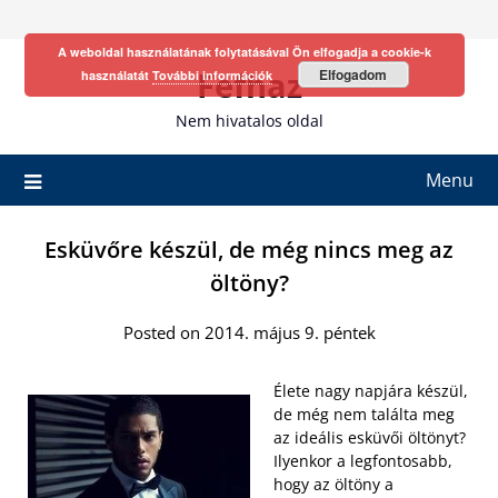
Skip
to
A weboldal használatának folytatásával Ön elfogadja a cookie-k
content
Fefhaz
Elfogadom
használatát
További információk
Nem hivatalos oldal
Menu
Esküvőre készül, de még nincs meg az
öltöny?
Posted on 2014. május 9. péntek
Élete nagy napjára készül,
de még nem találta meg
az ideális esküvői öltönyt?
Ilyenkor a legfontosabb,
hogy az öltöny a