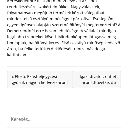
Kereskedelmi Kft. Több mint 20 éve áll az Önök
rendelkezésére szakértelmükkel.
Nagy választék,
folyamatosan megújuló termékek között válogathat,
mindezt első osztályú minőséggel párosítva. Esetleg Ön
egyedi igények alapján szeretné öltönyét megterveztetni? A
Demetrendnél erre is van lehetősége. A vállalat mindig a
legújabb trendeket követi. Mindenképpen látogassa meg
honlapjuk, ha öltönyt keres. Első osztályú minőség kedvező
áron, ha felkeltettük érdeklődését, nincs más dolga
kattintson.
« Előző: Ezüst eljegyzési
Igazi divatot, outlet
gyűrűk nagyon kedvező áron!
áron! :Következő »
KERESÉS: