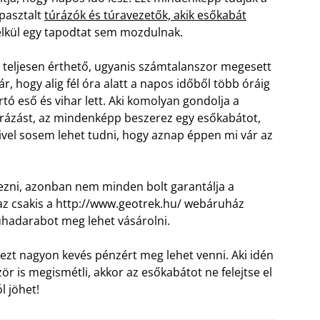
pasztalt
túrázók és túravezetők, akik esőkabát
lkül egy tapodtat sem mozdulnak.
 teljesen érthető, ugyanis számtalanszor megesett
r, hogy alig fél óra alatt a napos időből több óráig
rtó eső és vihar lett. Aki komolyan gondolja a
rázást, az mindenképp beszerez egy esőkabátot,
vel sosem lehet tudni, hogy aznap éppen mi vár az
rezni, azonban nem minden bolt garantálja a
 az csakis a http://www.geotrek.hu/ webáruház
ruhadarabot meg lehet vásárolni.
 ezt nagyon kevés pénzért meg lehet venni. Aki idén
 is megismétli, akkor az esőkabátot ne felejtse el
l jöhet!