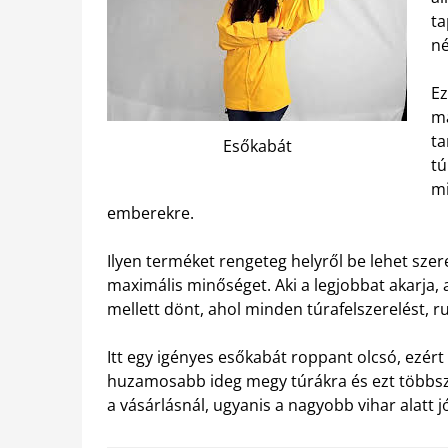
ta
né
Ez
má
ta
Esőkabát
tú
mi
emberekre.
Ilyen terméket rengeteg helyről be lehet sze
maximális minőséget. Aki a legjobbat akarja,
mellett dönt, ahol minden túrafelszerelést, 
Itt egy igényes esőkabát roppant olcsó, ezért
huzamosabb ideg megy túrákra és ezt többször
a vásárlásnál, ugyanis a nagyobb vihar alatt jó