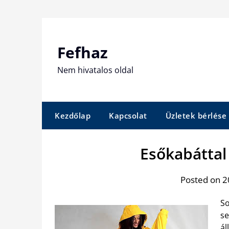
Skip
to
content
Fefhaz
Nem hivatalos oldal
Kezdőlap
Kapcsolat
Üzletek bérlése
Esőkabáttal 
Posted on 20
So
se
ál