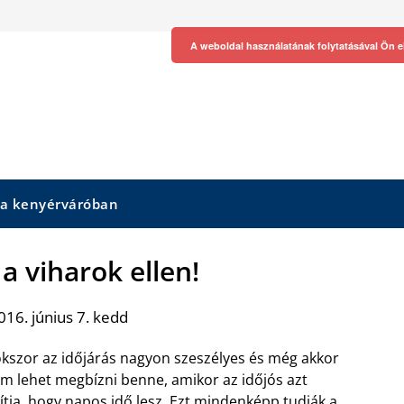
A weboldal használatának folytatásával Ön e
 a kenyérváróban
a viharok ellen!
16. június 7. kedd
kszor az időjárás nagyon szeszélyes és még akkor
m lehet megbízni benne, amikor az időjós azt
lítja, hogy napos idő lesz. Ezt mindenképp tudják a