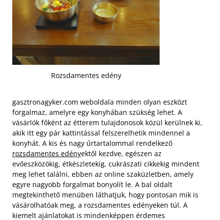
Rozsdamentes edény
gasztronagyker.com weboldala minden olyan eszközt
forgalmaz, amelyre egy konyhában szükség lehet. A
vásárlók főként az étterem tulajdonosok közül kerülnek ki,
akik itt egy pár kattintással felszerelhetik mindennel a
konyhát. A kis és nagy űrtartalommal rendelkező
rozsdamentes edény
ektől kezdve, egészen az
evőeszközökig, étkészletekig, cukrászati cikkekig mindent
meg lehet találni, ebben az online szaküzletben, amely
egyre nagyobb forgalmat bonyolít le.
A bal oldalt
megtekinthető menüben láthatjuk, hogy pontosan mik is
vásárolhatóak meg, a rozsdamentes edényeken túl. A
kiemelt ajánlatokat is mindenképpen érdemes