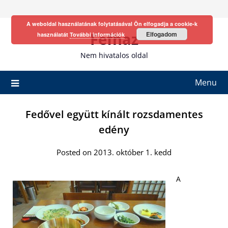
Skip
to
A weboldal használatának folytatásával Ön elfogadja a cookie-k
content
Fefhaz
Elfogadom
használatát
További információk
Nem hivatalos oldal
Menu
Fedővel együtt kínált rozsdamentes
edény
Posted on 2013. október 1. kedd
A