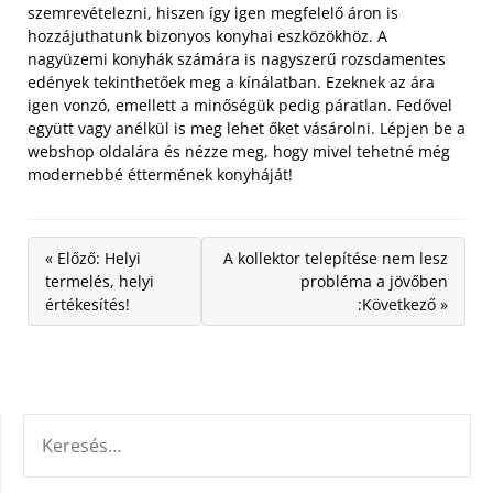
szemrevételezni, hiszen így igen megfelelő áron is
hozzájuthatunk bizonyos konyhai eszközökhöz. A
nagyüzemi konyhák számára is nagyszerű rozsdamentes
edények tekinthetőek meg a kínálatban. Ezeknek az ára
igen vonzó, emellett a minőségük pedig páratlan. Fedővel
együtt vagy anélkül is meg lehet őket vásárolni. Lépjen be a
webshop oldalára és nézze meg, hogy mivel tehetné még
modernebbé éttermének konyháját!
« Előző: Helyi
A kollektor telepítése nem lesz
termelés, helyi
probléma a jövőben
értékesítés!
:Következő »
KERESÉS: