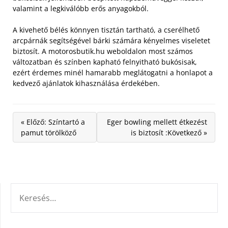
valamint a legkiválóbb erős anyagokból.
A kivehető bélés könnyen tisztán tartható, a cserélhető
arcpárnák segítségével bárki számára kényelmes viseletet
biztosít. A motorosbutik.hu weboldalon most számos
változatban és színben kapható felnyitható bukósisak,
ezért érdemes minél hamarabb meglátogatni a honlapot a
kedvező ajánlatok kihasználása érdekében.
« Előző: Színtartó a
Eger bowling mellett étkezést
pamut törölköző
is biztosít :Következő »
KERESÉS: