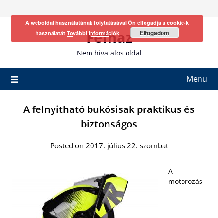
Skip
to
A weboldal használatának folytatásával Ön elfogadja a cookie-k
content
Fefhaz
Elfogadom
használatát
További információk
Nem hivatalos oldal
Menu
A felnyitható bukósisak praktikus és
biztonságos
Posted on 2017. július 22. szombat
A
motorozás