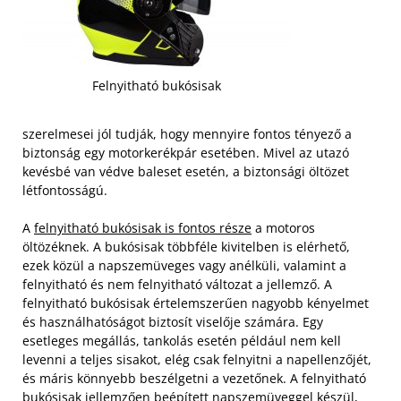
Felnyitható bukósisak
szerelmesei jól tudják, hogy mennyire fontos tényező a
biztonság egy motorkerékpár esetében. Mivel az utazó
kevésbé van védve baleset esetén, a biztonsági öltözet
létfontosságú.
A
felnyitható bukósisak is fontos része
a motoros
öltözéknek. A bukósisak többféle kivitelben is elérhető,
ezek közül a napszemüveges vagy anélküli, valamint a
felnyitható és nem felnyitható változat a jellemző. A
felnyitható bukósisak értelemszerűen nagyobb kényelmet
és használhatóságot biztosít viselője számára.
Egy
esetleges megállás, tankolás esetén például nem kell
levenni a teljes sisakot, elég csak felnyitni a napellenzőjét,
és máris könnyebb beszélgetni a vezetőnek. A felnyitható
bukósisak jellemzően beépített napszemüveggel készül,