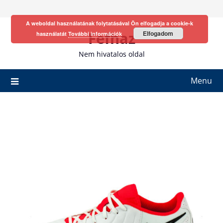
Skip
to
A weboldal használatának folytatásával Ön elfogadja a cookie-k
content
Fefhaz
Elfogadom
használatát
További információk
Nem hivatalos oldal
Menu