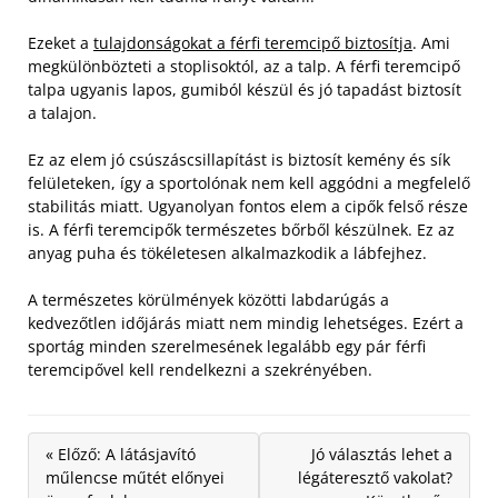
Ezeket a
tulajdonságokat a férfi teremcipő biztosítja
. Ami
megkülönbözteti a stoplisoktól, az a talp. A férfi teremcipő
talpa ugyanis lapos, gumiból készül és jó tapadást biztosít
a talajon.
Ez az elem jó csúszáscsillapítást is biztosít kemény és sík
felületeken, így a sportolónak nem kell aggódni a megfelelő
stabilitás miatt. Ugyanolyan fontos elem a cipők felső része
is. A férfi teremcipők természetes bőrből készülnek. Ez az
anyag puha és tökéletesen alkalmazkodik a lábfejhez.
A természetes körülmények közötti labdarúgás a
kedvezőtlen időjárás miatt nem mindig lehetséges. Ezért a
sportág minden szerelmesének legalább egy pár férfi
teremcipővel kell rendelkezni a szekrényében.
« Előző: A látásjavító
Jó választás lehet a
műlencse műtét előnyei
légáteresztő vakolat?