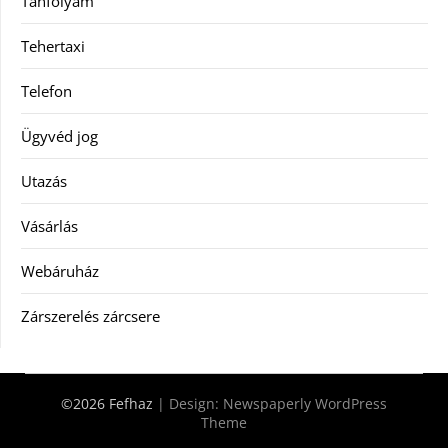
Tanfolyam
Tehertaxi
Telefon
Ügyvéd jog
Utazás
Vásárlás
Webáruház
Zárszerelés zárcsere
©2026 Fefhaz
| Design:
Newspaperly WordPress
Theme