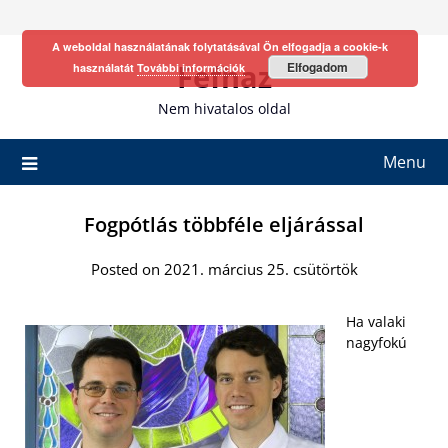
Skip
to
A weboldal használatának folytatásával Ön elfogadja a cookie-k
content
Fefhaz
Elfogadom
használatát
További információk
Nem hivatalos oldal
Menu
Fogpótlás többféle eljárással
Posted on 2021. március 25. csütörtök
Ha valaki
nagyfokú