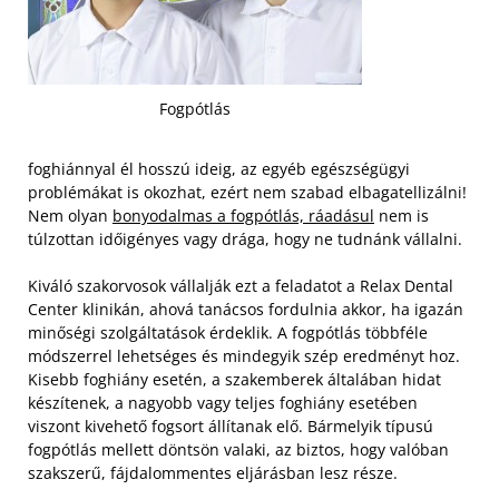
Fogpótlás
foghiánnyal él hosszú ideig, az egyéb egészségügyi
problémákat is okozhat, ezért nem szabad elbagatellizálni!
Nem olyan
bonyodalmas a fogpótlás, ráadásul
nem is
túlzottan időigényes vagy drága, hogy ne tudnánk vállalni.
Kiváló szakorvosok vállalják ezt a feladatot a Relax Dental
Center klinikán, ahová tanácsos fordulnia akkor, ha igazán
minőségi szolgáltatások érdeklik. A fogpótlás többféle
módszerrel lehetséges és mindegyik szép eredményt hoz.
Kisebb foghiány esetén, a szakemberek általában hidat
készítenek, a nagyobb vagy teljes foghiány esetében
viszont kivehető fogsort állítanak elő. Bármelyik típusú
fogpótlás mellett döntsön valaki, az biztos, hogy valóban
szakszerű, fájdalommentes eljárásban lesz része.