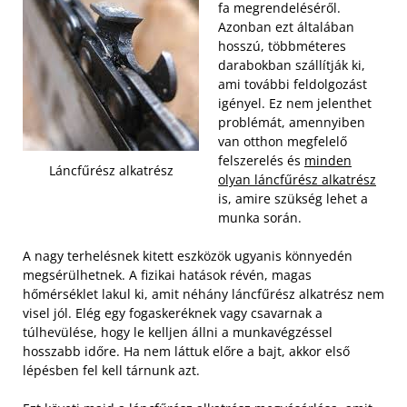
fa megrendeléséről.
Azonban ezt általában
hosszú, többméteres
darabokban szállítják ki,
ami további feldolgozást
igényel. Ez nem jelenthet
problémát, amennyiben
van otthon megfelelő
felszerelés és
minden
Láncfűrész alkatrész
olyan láncfűrész alkatrész
is, amire szükség lehet a
munka során.
A nagy terhelésnek kitett eszközök ugyanis könnyedén
megsérülhetnek. A fizikai hatások révén, magas
hőmérséklet lakul ki, amit néhány láncfűrész alkatrész nem
visel jól. Elég egy fogaskeréknek vagy csavarnak a
túlhevülése, hogy le kelljen állni a munkavégzéssel
hosszabb időre. Ha nem láttuk előre a bajt, akkor első
lépésben fel kell tárnunk azt.