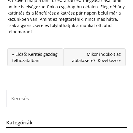
Ezt követi majd a láncfűrész alkatrész megvásárlása, amit
online is elvégezhetünk a cvgshop.hu oldalon. Elég néhány
kattintás és a láncfűrész alkatrész pár napon belül már a
kezünkben van. Amint ez megtörténik, nincs más hátra,
csak a gyors csere és folytathatjuk a munkát ott, ahol
félbemaradt.
« Előző: Kerítés gazdag
Mikor indokolt az
felhozatalban
ablakcsere? :Következő »
KERESÉS:
Kategóriák