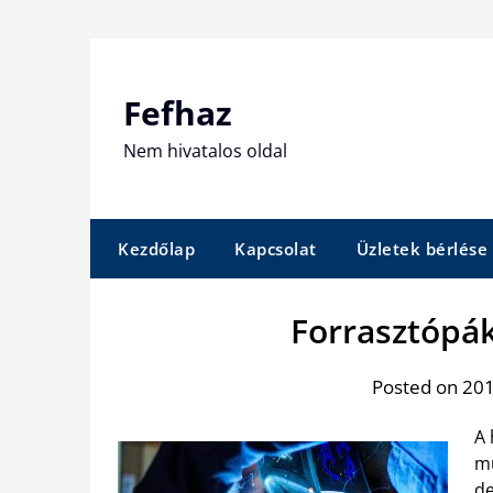
Skip
to
content
Fefhaz
Nem hivatalos oldal
Kezdőlap
Kapcsolat
Üzletek bérlése
Forrasztópá
Posted on 201
A 
mu
de