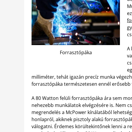
Mű
ez
fo
gy
cs
A 
Forrasztópáka
va
cs
eg
milliméter, tehát igazán precíz munka végezhe
forrasztópáka természetesen ennél erősebb 
A 80 Watton felüli forrasztópáka ára sem mo
nehezebb munkálatok elvégzésére is. Nem csod
megrendelés a McPower kínálatából lehetsége
honlapról, akiknek pisztoly alakú forrasztópá
válogatni. Érdemes körültekintőnek lenni a r