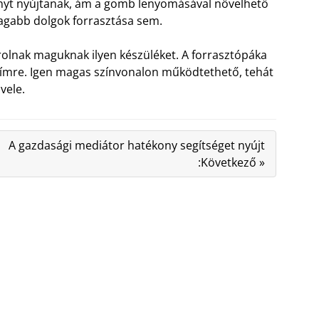
ényt nyújtanak, ám a gomb lenyomásával növelhető
tagabb dolgok forrasztása sem.
rolnak maguknak ilyen készüléket. A forrasztópáka
 címre. Igen magas színvonalon működtethető, tehát
vele.
A gazdasági mediátor hatékony segítséget nyújt
:Következő »