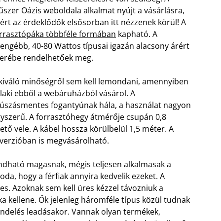
szer Oázis weboldala alkalmat nyújt a vásárlásra,
ért az érdeklődők elsősorban itt nézzenek körül! A
rrasztópáka többféle formában
kapható. A
engébb, 40-80 Wattos típusai igazán alacsony árért
erébe rendelhetőek meg.
kiváló minőségről sem kell lemondani, amennyiben
laki ebből a webáruházból vásárol. A
úszásmentes fogantyúnak hála, a használat nagyon
yszerű. A forrasztóhegy átmérője csupán 0,8
tő vele. A kábel hossza körülbelül 1,5 méter. A
verzióban is megvásárolható.
ndható magasnak, mégis teljesen alkalmasak a
a, hogy a férfiak annyira kedvelik ezeket. A
s. Azoknak sem kell üres kézzel távozniuk a
ka kellene. Ők jelenleg háromféle típus közül tudnak
endelés leadásakor. Vannak olyan termékek,