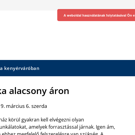
A weboldal használatának folytatásával Ön e
 a kenyérváróban
ka alacsony áron
9. március 6. szerda
ház körül gyakran kell elvégezni olyan
nkálatokat, amelyek forrasztással járnak. Igen ám,
 ehhez megfelelő felszerelésre van szükség. A