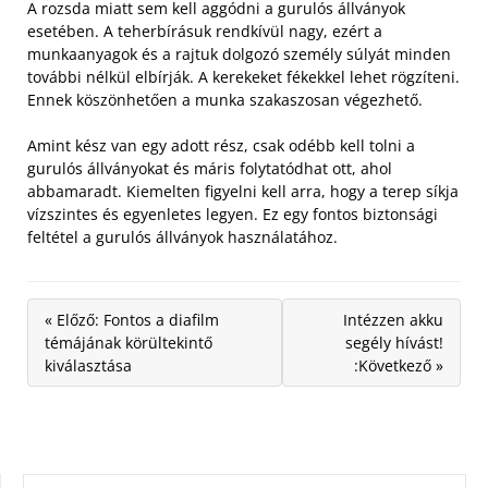
A rozsda miatt sem kell aggódni a gurulós állványok
esetében. A teherbírásuk rendkívül nagy, ezért a
munkaanyagok és a rajtuk dolgozó személy súlyát minden
további nélkül elbírják. A kerekeket fékekkel lehet rögzíteni.
Ennek köszönhetően a munka szakaszosan végezhető.
Amint kész van egy adott rész, csak odébb kell tolni a
gurulós állványokat és máris folytatódhat ott, ahol
abbamaradt. Kiemelten figyelni kell arra, hogy a terep síkja
vízszintes és egyenletes legyen. Ez egy fontos biztonsági
feltétel a gurulós állványok használatához.
« Előző: Fontos a diafilm
Intézzen akku
témájának körültekintő
segély hívást!
kiválasztása
:Következő »
KERESÉS: