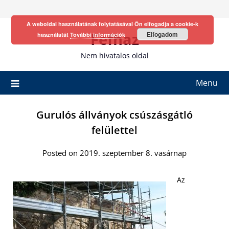
Skip
to
A weboldal használatának folytatásával Ön elfogadja a cookie-k
content
Fefhaz
Elfogadom
használatát
További információk
Nem hivatalos oldal
Menu
Gurulós állványok csúszásgátló
felülettel
Posted on 2019. szeptember 8. vasárnap
Az