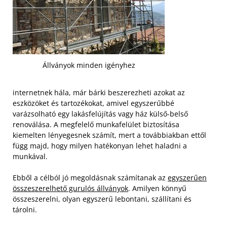
Állványok minden igényhez
internetnek hála, már bárki beszerezheti azokat az
eszközöket és tartozékokat, amivel egyszerűbbé
varázsolható egy lakásfelújítás vagy ház külső-belső
renoválása. A megfelelő munkafelület biztosítása
kiemelten lényegesnek számít, mert a továbbiakban ettől
függ majd, hogy milyen hatékonyan lehet haladni a
munkával.
Ebből a célból jó megoldásnak számítanak az
egyszerűen
összeszerelhető gurulós állványok
. Amilyen könnyű
összeszerelni, olyan egyszerű lebontani, szállítani és
tárolni.