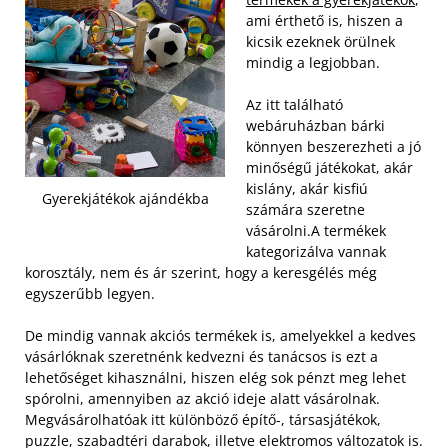
ami érthető is, hiszen a
kicsik ezeknek örülnek
mindig a legjobban.
Az itt található
webáruházban bárki
könnyen beszerezheti a jó
minőségű játékokat, akár
kislány, akár kisfiú
Gyerekjátékok ajándékba
számára szeretne
vásárolni.
A termékek
kategorizálva vannak
korosztály, nem és ár szerint, hogy a keresgélés még
egyszerűbb legyen.
De mindig vannak akciós termékek is, amelyekkel a kedves
vásárlóknak szeretnénk kedvezni és tanácsos is ezt a
lehetőséget kihasználni, hiszen elég sok pénzt meg lehet
spórolni, amennyiben az akció ideje alatt vásárolnak.
Megvásárolhatóak itt különböző építő-, társasjátékok,
puzzle, szabadtéri darabok, illetve elektromos változatok is.