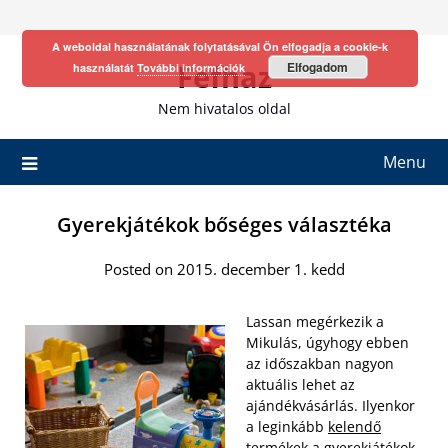
Skip
to
A weboldal használatának folytatásával Ön elfogadja a cookie-k
content
Fefhaz
Elfogadom
használatát
További információk
Nem hivatalos oldal
Menu
Gyerekjátékok bőséges választéka
Posted on 2015. december 1. kedd
Lassan megérkezik a
Mikulás, úgyhogy ebben
az időszakban nagyon
aktuális lehet az
ajándékvásárlás. Ilyenkor
a leginkább
kelendő
termékek a gyerekjátékok
,