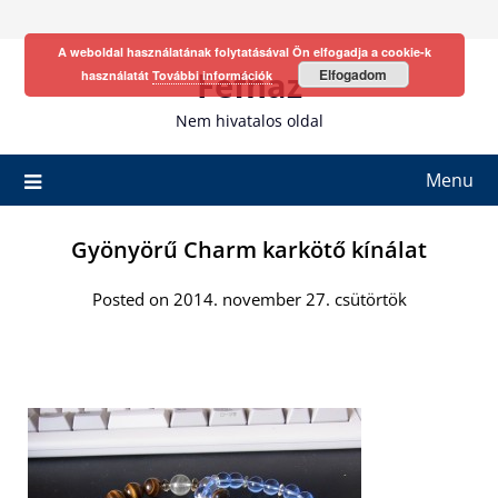
Skip
to
A weboldal használatának folytatásával Ön elfogadja a cookie-k
content
Fefhaz
Elfogadom
használatát
További információk
Nem hivatalos oldal
Menu
Gyönyörű Charm karkötő kínálat
Posted on 2014. november 27. csütörtök