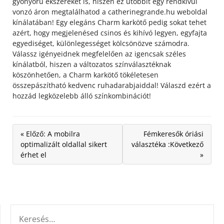
gyönyörű ékszereket is, hiszen ez utóbbit egy rendkívül
vonzó áron megtalálhatod a catherinegrande.hu weboldal
kínálatában! Egy elegáns Charm karkötő pedig sokat tehet
azért, hogy megjelenésed csinos és kihívó legyen, egyfajta
egyediséget, különlegességet kölcsönözve számodra.
Válassz igényeidnek megfelelően az igencsak széles
kínálatból, hiszen a változatos színválasztéknak
köszönhetően, a Charm karkötő tökéletesen
összepászítható kedvenc ruhadarabjaiddal! Válaszd ezért a
hozzád legközelebb álló színkombinációt!
« Előző: A mobilra
Fémkeresők óriási
optimalizált oldallal sikert
választéka :Következő
érhet el
»
KERESÉS: