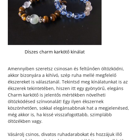
Díszes charm karkötő kínálat
Amennyiben szeretsz csinosan és feltűnően öltözködni,
akkor bizonyára a kihívó, szép ruha mellé megfelelő
ékszereket is választanál. Tekintsd meg kínálatunkat is az
ékszerek tekintetében, hiszen itt egy gyönyörű, elegáns
Charm karkötő is jelentős mértékben növelheti
öltözködésed színvonalát! Egy ilyen ékszernek
köszönhetően, sokkal elegánsabbnak hat a megjelenésed,
még akkor is, ha kissé visszafogottabb, szimplább
öltözékben vagy.
Vásárolj csinos, divatos ruhadarabokat és hozzájuk illő