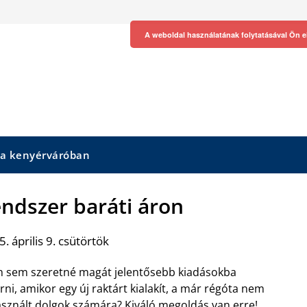
A weboldal használatának folytatásával Ön e
 a kenyérváróban
endszer baráti áron
. április 9. csütörtök
 sem szeretné magát jelentősebb kiadásokba
rni, amikor egy új raktárt kialakít, a már régóta nem
sznált dolgok számára? Kiváló megoldás van erre!