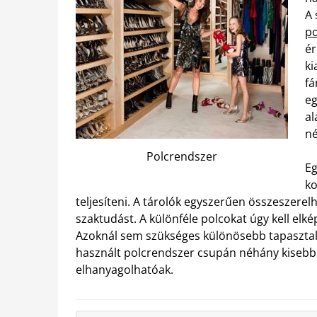
A 
po
ér
ki
fá
eg
al
né
Polcrendszer
Eg
ko
teljesíteni. A tárolók egyszerűen összeszere
szaktudást. A különféle polcokat úgy kell elké
Azoknál sem szükséges különösebb tapasztala
használt polcrendszer csupán néhány kisebb e
elhanyagolhatóak.