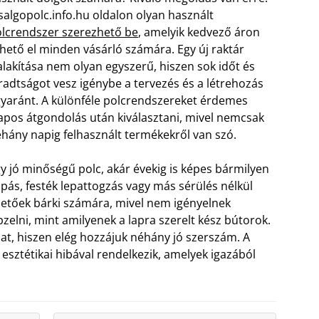
salgopolc.info.hu oldalon olyan használt
lcrendszer szerezhető be
, amelyik kedvező áron
hető el minden vásárló számára. Egy új raktár
alakítása nem olyan egyszerű, hiszen sok időt és
radtságot vesz igénybe a tervezés és a létrehozás
yaránt. A különféle polcrendszereket érdemes
apos átgondolás után kiválasztani, mivel nemcsak
hány napig felhasznált termékekről van szó.
y jó minőségű polc, akár évekig is képes bármilyen
pás, festék lepattogzás vagy más sérülés nélkül
lhetőek bárki számára, mivel nem igényelnek
pzelni, mint amilyenek a lapra szerelt kész bútorok.
t, hiszen elég hozzájuk néhány jó szerszám. A
sztétikai hibával rendelkezik, amelyek igazából