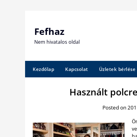
Skip
to
content
Fefhaz
Nem hivatalos oldal
Kezdőlap
Kapcsolat
Üzletek bérlése
Használt polcr
Posted on 2015
Ön
ve
ha