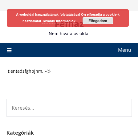
Skip
to
A weboldal használatának folytatásával Ön elfogadja a cookie-k
content
Fefhaz
Elfogadom
használatát
További információk
Nem hivatalos oldal
Menu
{:en}adsfghbjnm,.-{:}
KERESÉS:
Kategóriák