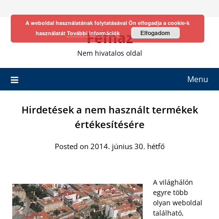
Skip
to
A weboldal használatának folytatásával Ön elfogadja a cookie-k
content
Fefhaz
Elfogadom
használatát
További információk
Nem hivatalos oldal
Menu
Hirdetések a nem használt termékek
értékesítésére
Posted on 2014. június 30. hétfő
A világhálón
egyre több
olyan weboldal
található,