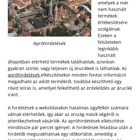
amelyek a már
nem használt
termékek
értékesítésére
szolgálnak.
Ezeken a
felületeken
Apróhirdetések
leginkább
használt
állapotban elérhető termékek találhatóak, azonban
gyakran szinte, vagy teljesen új árucikkek is láthatóak. Az
apróhirdetések
elkészítésekor minden fontos információ
megadható az adott termékről, továbbá készíthető egy
rövid leírás is, amellyel felkelthető az érdeklődés az árucikk
iránt.
A hirdetések a weboldalakon hatalmas ügyfélkör számára
válnak elérhetőek, így akár az ország másik végéről is
jelentkezhetnek vásárlók. Az apróhirdetések elkészítése
mindössze pár percet igényel. A hirdetések feladása után a
hirdetők megszabhatnak egy időkorlátot, ameddig a