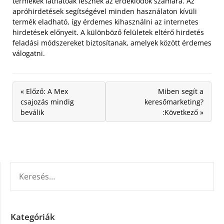
termékek láthatóak lesznek az érdeklődők számára. Az
apróhirdetések segítségével minden használaton kívüli
termék eladható, így érdemes kihasználni az internetes
hirdetések előnyeit. A különböző felületek eltérő hirdetés
feladási módszereket biztosítanak, amelyek között érdemes
válogatni.
« Előző: A Mex
Miben segít a
csajozás mindig
keresőmarketing?
beválik
:Következő »
KERESÉS:
Kategóriák