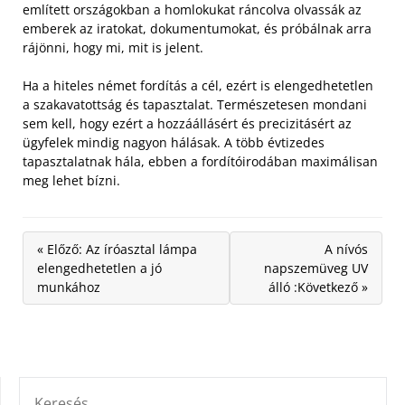
említett országokban a homlokukat ráncolva olvassák az
emberek az iratokat, dokumentumokat, és próbálnak arra
rájönni, hogy mi, mit is jelent.
Ha a hiteles német fordítás a cél, ezért is elengedhetetlen
a szakavatottság és tapasztalat. Természetesen mondani
sem kell, hogy ezért a hozzáállásért és precizitásért az
ügyfelek mindig nagyon hálásak. A több évtizedes
tapasztalatnak hála, ebben a fordítóirodában maximálisan
meg lehet bízni.
« Előző: Az íróasztal lámpa
A nívós
elengedhetetlen a jó
napszemüveg UV
munkához
álló :Következő »
KERESÉS: