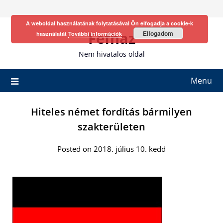
Skip
to
A weboldal használatának folytatásával Ön elfogadja a cookie-k
content
Fefhaz
Elfogadom
használatát
További információk
Nem hivatalos oldal
Menu
Hiteles német fordítás bármilyen
szakterületen
Posted on 2018. július 10. kedd