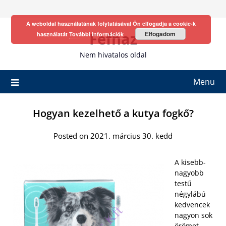
Skip
to
A weboldal használatának folytatásával Ön elfogadja a cookie-k
content
Fefhaz
Elfogadom
használatát
További információk
Nem hivatalos oldal
Menu
Hogyan kezelhető a kutya fogkő?
Posted on 2021. március 30. kedd
A kisebb-
nagyobb
testű
négylábú
kedvencek
nagyon sok
örömet