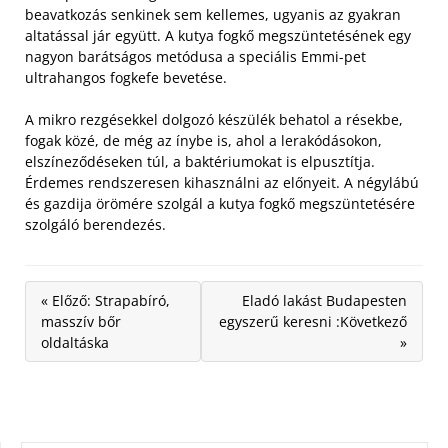
beavatkozás senkinek sem kellemes, ugyanis az gyakran
altatással jár együtt. A kutya fogkő megszüntetésének egy
nagyon barátságos metódusa a speciális Emmi-pet
ultrahangos fogkefe bevetése.
A mikro rezgésekkel dolgozó készülék behatol a résekbe,
fogak közé, de még az ínybe is, ahol a lerakódásokon,
elszíneződéseken túl, a baktériumokat is elpusztítja.
Érdemes rendszeresen kihasználni az előnyeit. A négylábú
és gazdija örömére szolgál a kutya fogkő megszüntetésére
szolgáló berendezés.
« Előző: Strapabíró,
Eladó lakást Budapesten
masszív bőr
egyszerű keresni :Következő
oldaltáska
»