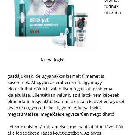
tudnak
okozni a
Kutya fogkő
gazdájuknak, de ugyanakkor kiemelt filmemet is
követelnek. Ahogyan az embereknél, ugyanúgy
előfordulhat náluk is valamilyen fogászati probléma
kialakulása. Ellentétben velünk, az állatok nem képesek
elmondani, hogy aktuálisan mi okozza a kedvetlenségüket,
így erre nagyon oda kell figyelni. A
kutya fogkő
megszüntetése, megelőzése
egyszerűen megoldható.
Léteznek olyan tápok, amelyek mechanikai úton távolítják
el a lepedéket a rágás következtében. Az orvosi