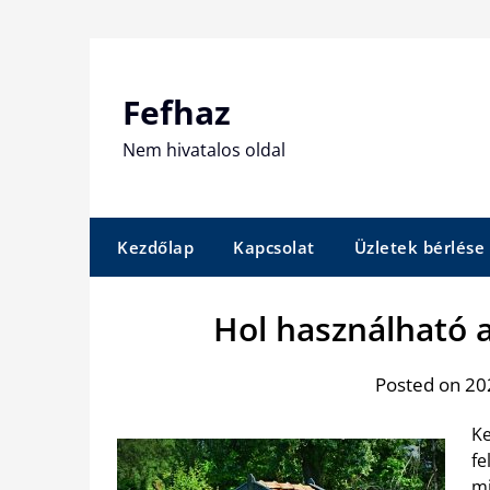
Skip
to
content
Fefhaz
Nem hivatalos oldal
Kezdőlap
Kapcsolat
Üzletek bérlése
Hol használható a
Posted on 202
Ke
fe
mi