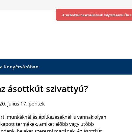
A weboldal használatának folytatásával Ön e
 a kenyérváróban
z ásottkút szivattyú?
0. július 17. péntek
rti munkáknál és építkezéseknél is vannak olyan
lkapott termékek, amiket előbb vagy utóbb
ndenki be akar szerezni magának. Az
ásottkút