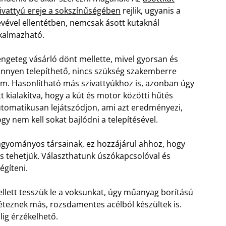
ivattyú ereje a sokszínűségében
rejlik, ugyanis a
vével ellentétben, nemcsak ásott kutaknál
kalmazható.
ngeteg vásárló dönt mellette, mivel gyorsan és
nnyen telepíthető, nincs szükség szakemberre
m. Hasonlítható más szivattyúkhoz is, azonban úgy
tt kialakítva, hogy a kút és motor közötti hűtés
tomatikusan lejátszódjon, ami azt eredményezi,
gy nem kell sokat bajlódni a telepítésével.
agyományos társainak, ez hozzájárul ahhoz, hogy
is tehetjük. Választhatunk úszókapcsolóval és
égíteni.
llett tesszük le a voksunkat, úgy műanyag borítású
éteznek más, rozsdamentes acélból készültek is.
lig érzékelhető.