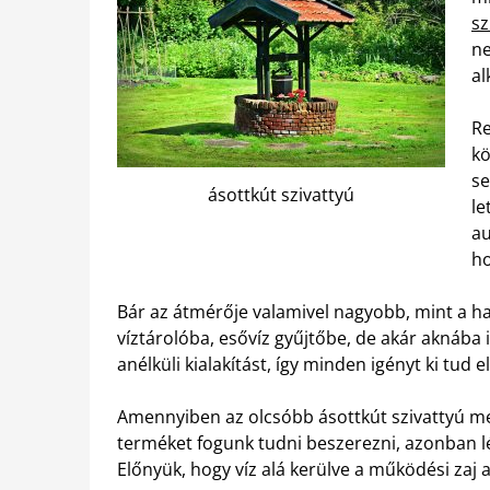
sz
ne
al
Re
kö
se
ásottkút szivattyú
le
au
ho
Bár az átmérője valamivel nagyobb, mint a h
víztárolóba, esővíz gyűjtőbe, de akár aknába 
anélküli kialakítást, így minden igényt ki tud el
Amennyiben az olcsóbb ásottkút szivattyú me
terméket fogunk tudni beszerezni, azonban l
Előnyük, hogy víz alá kerülve a működési zaj a