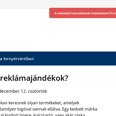
A weboldal használatának folytatásával Ön e
 a kenyérváróban
 reklámajándékok?
december 12. csütörtök
kan keresnek olyan termékeket, amelyek
lamilyen logóval vannak ellátva. Egy kedvelt márka
tal kiadott bögre, kulcstartó, vagy akár táska