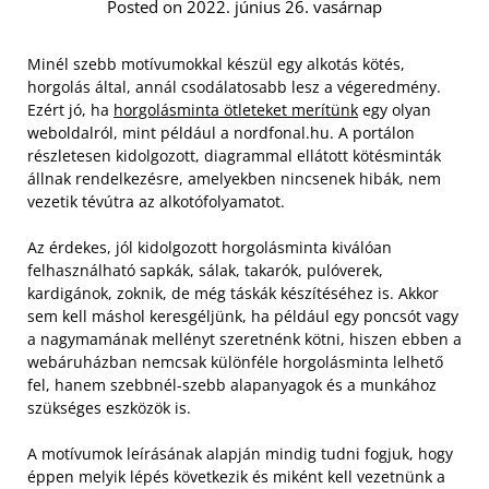
Posted on 2022. június 26. vasárnap
Minél szebb motívumokkal készül egy alkotás kötés,
horgolás által, annál csodálatosabb lesz a végeredmény.
Ezért jó, ha
horgolásminta ötleteket merítünk
egy olyan
weboldalról, mint például a nordfonal.hu. A portálon
részletesen kidolgozott, diagrammal ellátott kötésminták
állnak rendelkezésre, amelyekben nincsenek hibák, nem
vezetik tévútra az alkotófolyamatot.
Az érdekes, jól kidolgozott horgolásminta kiválóan
felhasználható sapkák, sálak, takarók, pulóverek,
kardigánok, zoknik, de még táskák készítéséhez is.
Akkor
sem kell máshol keresgéljünk, ha például egy poncsót vagy
a nagymamának mellényt szeretnénk kötni, hiszen ebben a
webáruházban nemcsak különféle horgolásminta lelhető
fel, hanem szebbnél-szebb alapanyagok és a munkához
szükséges eszközök is.
A motívumok leírásának alapján mindig tudni fogjuk, hogy
éppen melyik lépés következik és miként kell vezetnünk a