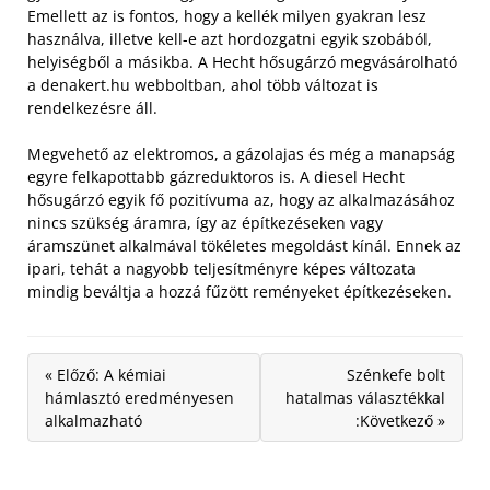
Emellett az is fontos, hogy a kellék milyen gyakran lesz
használva, illetve kell-e azt hordozgatni egyik szobából,
helyiségből a másikba. A Hecht hősugárzó megvásárolható
a denakert.hu webboltban, ahol több változat is
rendelkezésre áll.
Megvehető az elektromos, a gázolajas és még a manapság
egyre felkapottabb gázreduktoros is. A diesel Hecht
hősugárzó egyik fő pozitívuma az, hogy az alkalmazásához
nincs szükség áramra, így az építkezéseken vagy
áramszünet alkalmával tökéletes megoldást kínál. Ennek az
ipari, tehát a nagyobb teljesítményre képes változata
mindig beváltja a hozzá fűzött reményeket építkezéseken.
« Előző: A kémiai
Szénkefe bolt
hámlasztó eredményesen
hatalmas választékkal
alkalmazható
:Következő »