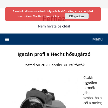
Skip
to
A weboldal használatának folytatásával Ön elfogadja a cookie-k
content
Fefhaz
Elfogadom
használatát
További információk
Nem hivatalos oldal
Menu
Igazán profi a Hecht hősugárzó
Posted on 2020. április 30. csütörtök
Csakis
egyetlen
termék
jöhet
szóba, ha a
cél a meleg