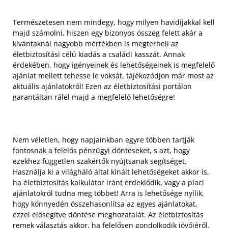
Természetesen nem mindegy, hogy milyen havidíjakkal kell
majd számolni, hiszen egy bizonyos összeg felett akár a
kívántaknál nagyobb mértékben is megterheli az
életbiztosítási célú kiadás a családi kasszát. Annak
érdekében, hogy igényeinek és lehetőségeinek is megfelelő
ajánlat mellett tehesse le voksát, tájékozódjon már most az
aktuális ajánlatokról! Ezen az életbiztosítási portálon
garantáltan rálel majd a megfelelő lehetőségre!
Nem véletlen, hogy napjainkban egyre többen tartják
fontosnak a felelős pénzügyi döntéseket, s azt, hogy
ezekhez független szakértők nyújtsanak segítséget.
Használja ki a világháló által kínált lehetőségeket akkor is,
ha életbiztosítás kalkulátor iránt érdeklődik, vagy a piaci
ajánlatokról tudna meg többet! Arra is lehetősége nyílik,
hogy könnyedén összehasonlítsa az egyes ajánlatokat,
ezzel elősegítve döntése meghozatalát. Az életbiztosítás
remek választás akkor, ha felelősen gondolkodik jövőjéről.