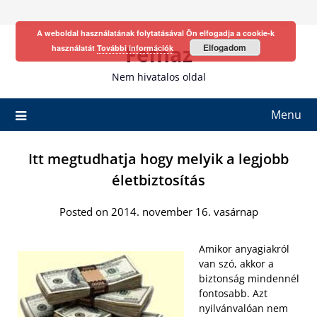
Skip
to
A weboldal használatának folytatásával Ön elfogadja a cookie-k
content
Fefhaz
Elfogadom
használatát
További információk
Nem hivatalos oldal
Menu
Itt megtudhatja hogy melyik a legjobb
életbiztosítás
Posted on 2014. november 16. vasárnap
Amikor anyagiakról
van szó, akkor a
biztonság mindennél
fontosabb. Azt
nyilvánvalóan nem