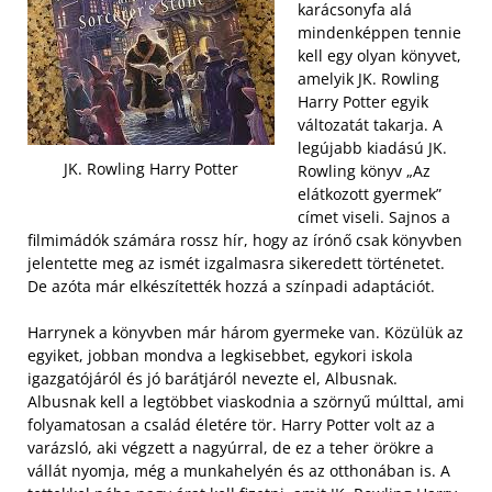
karácsonyfa alá
mindenképpen tennie
kell egy olyan könyvet,
amelyik JK. Rowling
Harry Potter egyik
változatát takarja. A
legújabb kiadású JK.
JK. Rowling Harry Potter
Rowling könyv „Az
elátkozott gyermek”
címet viseli. Sajnos a
filmimádók számára rossz hír, hogy az írónő csak könyvben
jelentette meg az ismét izgalmasra sikeredett történetet.
De azóta már elkészítették hozzá a színpadi adaptációt.
Harrynek a könyvben már három gyermeke van. Közülük az
egyiket, jobban mondva a legkisebbet, egykori iskola
igazgatójáról és jó barátjáról nevezte el, Albusnak.
Albusnak kell a legtöbbet viaskodnia a szörnyű múlttal, ami
folyamatosan a család életére tör. Harry Potter volt az a
varázsló, aki végzett a nagyúrral, de ez a teher örökre a
vállát nyomja, még a munkahelyén és az otthonában is. A