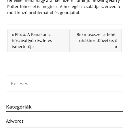
tettekkel néha nagy árat kell fizetni, amit JK. Rowling Harry
Potter főhőssel is megtesz. A hős egész családja szenved a
múlt kínzó problémáitól és gondjaitól.
« Előző: A Panasonic
Bio mosószer a fehér
hőszivattyú részletes
ruhákhoz :Következő
ismertetője
»
KERESÉS:
Kategóriák
Adwords