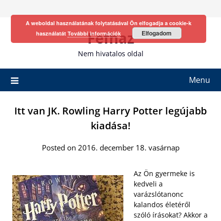
Skip
to
A weboldal használatának folytatásával Ön elfogadja a cookie-k
content
Fefhaz
Elfogadom
használatát
További információk
Nem hivatalos oldal
Menu
Itt van JK. Rowling Harry Potter legújabb
kiadása!
Posted on 2016. december 18. vasárnap
Az Ön gyermeke is
kedveli a
varázslótanonc
kalandos életéről
szóló írásokat? Akkor a