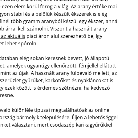
ezen elem körül forog a világ. Az arany értéke mai
yon stabil és a belőlük készült ékszerek is elég
Minél több gramm aranyból készül egy ékszer, annál
 árral kell számolni.
Viszont a használt arany
 az aktuális
piaci áron alul szerezhető be, így
t lehet spórolni.
atában elég sokan keresnek bevett, jó állapotú
t, amelyek ugyanúgy ellenőrzött, fémjellel ellátott
mint az újak. A használt arany fülbevaló mellett, az
zerüzlet gyűrűket, karkötőket és nyakláncokat is
gy ezek között is érdemes szétnézni, ha kedvező
resne.
való különféle típusai megtalálhatóak az online
z ország bármelyik településére. Éljen a lehetőséggel
nket választani, mert csodaszép karikagyűrűkkel