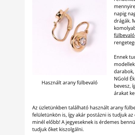
mennyire 
napig nag
drágák. 
komolyabb
fülbevaló
rengetege
Ennek tud
modelleke
darabok, 
NGold Éks
Használt arany fülbevaló
bevesz, í
árakat ke
Az üzletünkben található használt arany fülbe
felületünkön is, így akár postázni is tudjuk a
minél előbb! A jegyeseknek is érdemes bennü
tudjuk őket kiszolgálni.