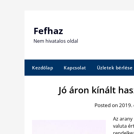
Skip
to
content
Fefhaz
Nem hivatalos oldal
Kezdőlap
Kapcsolat
Üzletek bérlése
Jó áron kínált ha
Posted on 2019.
Az arany
valuta ér
rendelkez