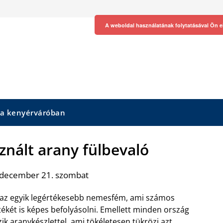
A weboldal használatának folytatásával Ön e
 a kenyérváróban
sznált arany fülbevaló
 december 21. szombat
 az egyik legértékesebb nemesfém, ami számos
tékét is képes befolyásolni. Emellett minden ország
ik aranykészlettel, ami tökéletesen tükrözi azt,