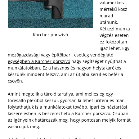
valamekkora
mértékű kosz
marad
utánunk.
Kétkezi munka
Karcher porszívó
végzés esetén
ez fokozottan
igaz lehet. Egy
mezőgazdasági vagy építőipari, esetleg
vendéglátó
egységben a Karcher porszívó
nagy segítséget nyújthat a
munkálatokban. Ez a hasznos és nagyon helytakarékos
készülék mindent felszív, ami az útjába kerül és befér a
csövön.
Amint megtelik a tároló tartálya, ami mellesleg egy
törésálló plexiből készül, gyorsan ki lehet üríteni és már
folytathatjuk is a munkálatokat tovább. Ipari és háztartási
kiszerelésben is beszerezhető a Karcher porszívó. Csupán
az igényeink határozzák meg, hogy pontosan melyik formát
vásároljuk meg.