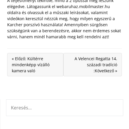
A teljesítményt tekintve, mind a 2 típussal meg leszünk
elégedve. Látogassunk el webaruhaz.mobilmaster.hu
oldalra és olvassuk el a műszaki leírásokat, valamint
videókon keresztül nézzük meg, hogy milyen egyszerű a
Karcher porszívó használata! Amennyiben sürgősen
szükségünk van a berendezésre, akkor nem érdemes sokat
várni, hanem minél hamarabb meg kell rendelni azt!
« Előző: Kültérre
A Velencei Regatta 14.
mindenképp vízálló
századi tradíció
kamera való
:Következő »
KERESÉS: