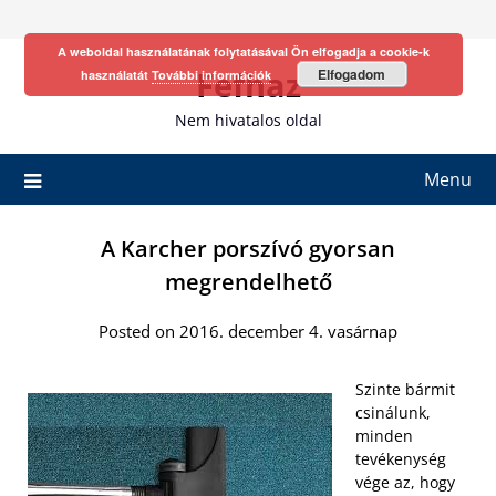
Skip
to
A weboldal használatának folytatásával Ön elfogadja a cookie-k
content
Fefhaz
Elfogadom
használatát
További információk
Nem hivatalos oldal
Menu
A Karcher porszívó gyorsan
megrendelhető
Posted on 2016. december 4. vasárnap
Szinte bármit
csinálunk,
minden
tevékenység
vége az, hogy