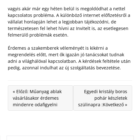
vagyis akár már egy héten belül is megoldódhat a nettel
kapcsolatos probléma. A különböző internet előfizetésről a
vállalat honlapján lehet a legjobban tájékozódni, de
természetesen fel lehet hívni az Invitelt is, az esetlegesen
felmerülő problémák esetén.
Érdemes a szakemberek véleményét is kikérni a
megrendelés előtt, mert ők igazán jó tanácsokat tudnak
adni a világhálóval kapcsolatban. A kérdések feltétele után
pedig, azonnal indulhat az új szolgáltatás bevezetése.
« Előző: Műanyag ablak
Egyedi kristály boros
vásárlásakor érdemes
pohár készletek
mindenre odafigyelni
szülinapra :Következő »
KERESÉS: