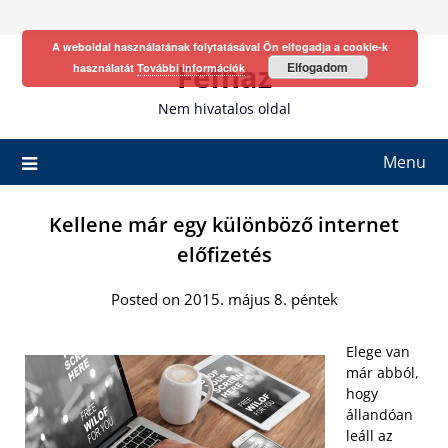
Skip
to
A weboldal használatának folytatásával Ön elfogadja a cookie-k
content
Fefhaz
Elfogadom
használatát
További információk
Nem hivatalos oldal
Menu
Kellene már egy különböző internet
előfizetés
Posted on 2015. május 8. péntek
Elege van
már abból,
hogy
állandóan
leáll az