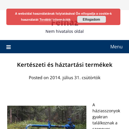
Skip
to
A weboldal használatának folytatásával Ön elfogadja a cookie-k
content
Fefhaz
Elfogadom
használatát
További információk
Nem hivatalos oldal
Menu
Kertészeti és háztartási termékek
Posted on 2014. július 31. csütörtök
A
háziasszonyok
gyakran
találkoznak a
szennyes