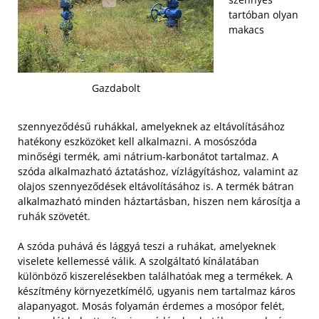
tartóban olyan
makacs
Gazdabolt
szennyeződésű ruhákkal, amelyeknek az eltávolításához
hatékony eszközöket kell alkalmazni. A mosószóda
minőségi termék, ami nátrium-karbonátot tartalmaz. A
szóda alkalmazható áztatáshoz, vízlágyításhoz, valamint az
olajos szennyeződések eltávolításához is. A termék bátran
alkalmazható minden háztartásban, hiszen nem károsítja a
ruhák szövetét.
A szóda puhává és lággyá teszi a ruhákat, amelyeknek
viselete kellemessé válik. A szolgáltató kínálatában
különböző kiszerelésekben találhatóak meg a termékek. A
készítmény környezetkímélő, ugyanis nem tartalmaz káros
alapanyagot. Mosás folyamán érdemes a mosópor felét,