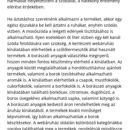
harmadát helyettesíteni a szódával, a hatékony eredmény
elérése érdekében.
Ha áztatáshoz szeretnénk alkalmazni a terméket, akkor egy
egész éjszakára be kell áztatni a ruhákat, enyhén szódás
vízben. A mosószóda a leégett edények tisztításához is
alkalmazható. Ilyen esetekben öt liter vízben egy-két kanál
szóda feloldására van szükség. A kertészeti webáruház
kínálatában elérhetőek a szőlőtermesztők által használt
termékek. A borászati anyagok választéka megnyerő,
hiszen minden fontos készítmény elérhető a kínálatban. Az
anyagok között megtalálhatóak a hordótisztításhoz ajánlott
termékek, valamint a borok ízesítéséhez alkalmazható
aromák is. A kínálatban elérhetőek a csapok, mustfokolók,
cukorfokolók, valamint a borfokolók is. A borászati anyagok
kínálatában található borkősav, citromsav, dugóhúzó, a
boros üvegekhez alkalmazható sapka, valamint kotyogó is.
A borászati anyagok kedvező áron rendelhetőek meg az
áruház kínálatából. A termékek kiváló minőséget
képviselnek, így bátran alkalmazhatóak a borok
készítésekor. A webáruház oldalán különböző kategóriákba
sorolva találhatóak meg a termékek, rendelésük mindössze