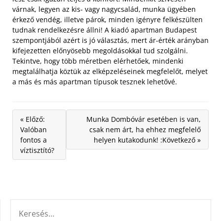
várnak, legyen az kis- vagy nagycsalád, munka ügyében
érkező vendég, illetve párok, minden igényre felkészülten
tudnak rendelkezésre állni! A kiadó apartman Budapest
szempontjából azért is jó választás, mert ár-érték arányban
kifejezetten előnyösebb megoldásokkal tud szolgálni.
Tekintve, hogy több méretben elérhetőek, mindenki
megtalálhatja köztük az elképzeléseinek megfelelőt, melyet
a más és más apartman típusok tesznek lehetővé.
« Előző:
Munka Dombóvár esetében is van,
Valóban
csak nem árt, ha ehhez megfelelő
fontos a
helyen kutakodunk! :Következő »
víztisztító?
KERESÉS: