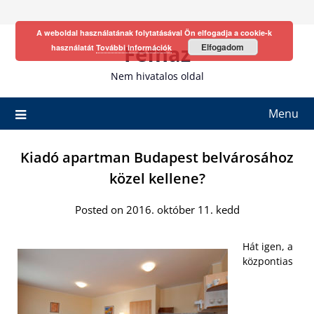
Skip
to
A weboldal használatának folytatásával Ön elfogadja a cookie-k
content
Fefhaz
Elfogadom
használatát
További információk
Nem hivatalos oldal
Menu
Kiadó apartman Budapest belvárosához
közel kellene?
Posted on 2016. október 11. kedd
Hát igen, a
központias