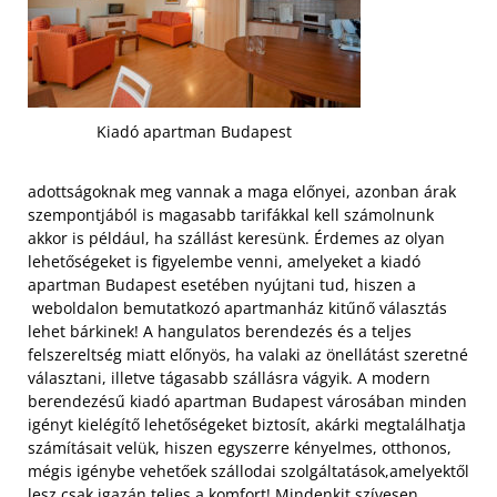
Kiadó apartman Budapest
adottságoknak meg vannak a maga előnyei, azonban árak
szempontjából is magasabb tarifákkal kell számolnunk
akkor is például, ha szállást keresünk. Érdemes az olyan
lehetőségeket is figyelembe venni, amelyeket a kiadó
apartman Budapest esetében nyújtani tud, hiszen a
weboldalon bemutatkozó apartmanház kitűnő választás
lehet bárkinek! A hangulatos berendezés és a teljes
felszereltség miatt előnyös, ha valaki az önellátást szeretné
választani, illetve tágasabb szállásra vágyik. A modern
berendezésű kiadó apartman Budapest városában minden
igényt kielégítő lehetőségeket biztosít, akárki megtalálhatja
számításait velük, hiszen egyszerre kényelmes, otthonos,
mégis igénybe vehetőek szállodai szolgáltatások,
amelyektől
lesz csak igazán teljes a komfort! Mindenkit szívesen