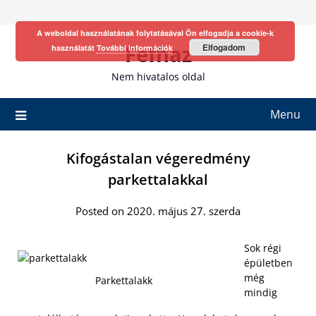
Skip
to
A weboldal használatának folytatásával Ön elfogadja a cookie-k
content
Fefhaz
Elfogadom
használatát
További információk
Nem hivatalos oldal
Menu
Kifogástalan végeredmény
parkettalakkal
Posted on 2020. május 27. szerda
Sok régi
épületben
még
Parkettalakk
mindig