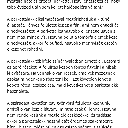
megtalálható az eredeti parketta. Hogy lehetséges az, hogy
több évtized után sem kellett hajópadlóra váltani?
A
parkettalakk alkalmazásával megőrizhetjük
a kitűnő
állapotát. Fényes felületet képez a fán, ami nem engedi át
a nedvességet. A parketta legnagyobb ellensége ugyanis
nem más, mint a víz. Hogyha bejut a tömörfa elemek közé
a nedvesség, akkor felpuffad, nagyobb mennyiség esetén
elkezdhet rohadni.
A parkettalakk többféle színárnyalatban érhető el. Betömíti
az apró réseket. A felújítás közben fontos figyelni a hibák
kijavítására. Ha vannak olyan részek, amelyek mozognak,
azokat mindenképp rögzíteni kell. Ezt követően jöhet a
kopott réteg lecsiszolása, majd következhet a parkettalakk
használata.
A száradást követően egy gyönyörű felületet kapnunk,
amitől olyan lesz a látvány, mintha csak új lenne. Hogyha
nem rendelkezünk a megfelelő eszközökkel és tudással,
akkor a parkettalakk használatát érdemes szakemberre
bízni, hiszen valószínűleg egy csiszológépre is szükség