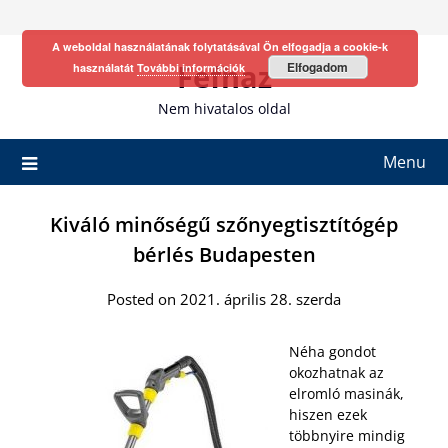
Skip
to
A weboldal használatának folytatásával Ön elfogadja a cookie-k
content
Fefhaz
Elfogadom
használatát
További információk
Nem hivatalos oldal
Menu
Kiváló minőségű szőnyegtisztítógép
bérlés Budapesten
Posted on 2021. április 28. szerda
Néha gondot
okozhatnak az
elromló masinák,
hiszen ezek
többnyire mindig