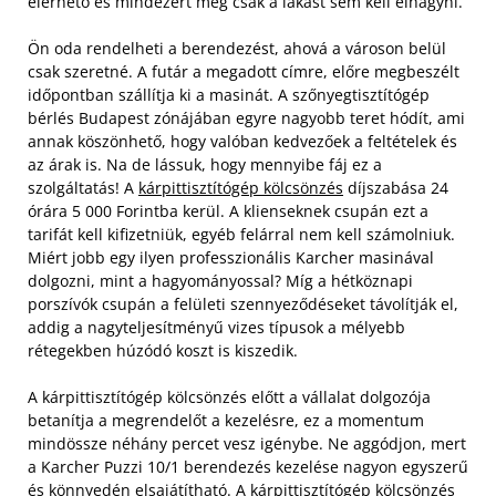
elérhető és mindezért még csak a lakást sem kell elhagyni.
Ön oda rendelheti a berendezést, ahová a városon belül
csak szeretné. A futár a megadott címre, előre megbeszélt
időpontban szállítja ki a masinát. A szőnyegtisztítógép
bérlés Budapest zónájában egyre nagyobb teret hódít, ami
annak köszönhető, hogy valóban kedvezőek a feltételek és
az árak is. Na de lássuk, hogy mennyibe fáj ez a
szolgáltatás!
A
kárpittisztítógép kölcsönzés
díjszabása 24
órára 5 000 Forintba kerül. A klienseknek csupán ezt a
tarifát kell kifizetniük, egyéb felárral nem kell számolniuk.
Miért jobb egy ilyen professzionális Karcher masinával
dolgozni, mint a hagyományossal? Míg a hétköznapi
porszívók csupán a felületi szennyeződéseket távolítják el,
addig a nagyteljesítményű vizes típusok a mélyebb
rétegekben húzódó koszt is kiszedik.
A kárpittisztítógép kölcsönzés előtt a vállalat dolgozója
betanítja a megrendelőt a kezelésre, ez a momentum
mindössze néhány percet vesz igénybe. Ne aggódjon, mert
a Karcher Puzzi 10/1 berendezés kezelése nagyon egyszerű
és könnyedén elsajátítható. A kárpittisztítógép kölcsönzés