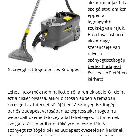
akkor mondják fel a
szolgálatot, amikor
éppen a
legnagyobb
szükség van rájuk.
Ha a fővárosban él,
akkor nagy
szerencséje van,
mivel a
szőnyegtisztítógép
bérlés Budapest
Szőnyegtisztítógép bérlés Budapest
összes kerületében
kérhető.
Lehet, hogy még nem hallott erről a remek opcióról, de ha
ezt a cikket olvassa, akkor biztosan ebben a témában
keresgélt az internet sűrűjében. A szőnyegtisztítógép
bérlés Budapest városában az expresstakaritogep.hu
weboldalt üzemeltető cég által lehetséges. Ezt a remek
szolgáltatást mondhatni tökélyre fejlesztették. A
szőnyegtisztítógép bérlés Budapest övezetében bárkinek