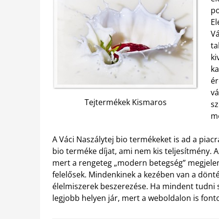
po
El
Vá
ta
ki
ka
ér
vá
Tejtermékek Kismaros
sz
me
A Váci Naszálytej bio termékeket is ad a piac
bio terméke díjat, ami nem kis teljesítmény.
mert a rengeteg „modern betegség” megjelen
felelősek. Mindenkinek a kezében van a dönt
élelmiszerek beszerezése. Ha mindent tudni 
legjobb helyen jár, mert a weboldalon is fon