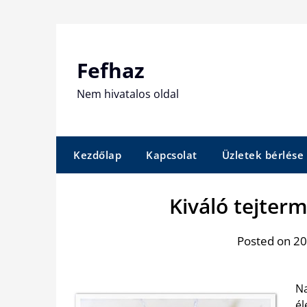
Skip
to
content
Fefhaz
Nem hivatalos oldal
Kezdőlap
Kapcsolat
Üzletek bérlése
Kiváló tejte
Posted on 20
Na
él