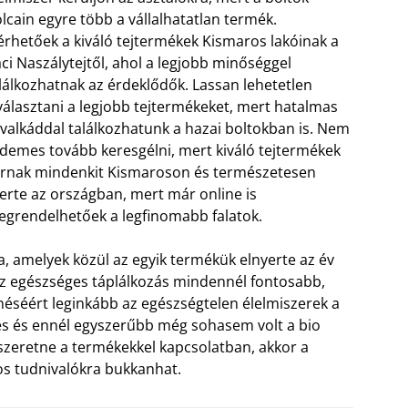
lcain egyre több a vállalhatatlan termék.
érhetőek a kiváló tejtermékek Kismaros lakóinak a
ci Naszálytejtől, ahol a legjobb minőséggel
lálkozhatnak az érdeklődők. Lassan lehetetlen
választani a legjobb tejtermékeket, mert hatalmas
valkáddal találkozhatunk a hazai boltokban is. Nem
demes tovább keresgélni, mert kiváló tejtermékek
rnak mindenkit Kismaroson és természetesen
erte az országban, mert már online is
grendelhetőek a legfinomabb falatok.
ra, amelyek közül az egyik termékük elnyerte az év
 Az egészséges táplálkozás mindennél fontosabb,
éséért leginkább az egészségtelen élelmiszerek a
és és ennél egyszerűbb még sohasem volt a bio
szeretne a termékekkel kapcsolatban, akkor a
tos tudnivalókra bukkanhat.