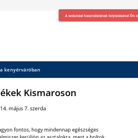
A weboldal használatának folytatásával Ön e
 a kenyérváróban
rmékek Kismaroson
14. május 7. szerda
gyon fontos, hogy mindennap egészséges
elmiszer kerüljön az asztalokra, mert a boltok