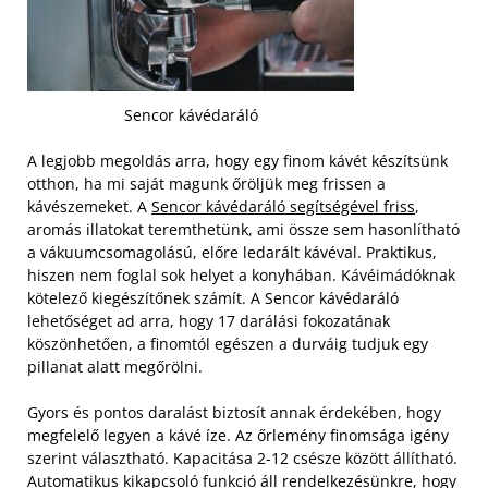
Sencor kávédaráló
A legjobb megoldás arra, hogy egy finom kávét készítsünk
otthon, ha mi saját magunk őröljük meg frissen a
kávészemeket. A
Sencor kávédaráló segítségével friss
,
aromás illatokat teremthetünk, ami össze sem hasonlítható
a vákuumcsomagolású, előre ledarált kávéval. Praktikus,
hiszen nem foglal sok helyet a konyhában. Kávéimádóknak
kötelező kiegészítőnek számít. A Sencor kávédaráló
lehetőséget ad arra, hogy 17 darálási fokozatának
köszönhetően, a finomtól egészen a durváig tudjuk egy
pillanat alatt megőrölni.
Gyors és pontos daralást biztosít annak érdekében, hogy
megfelelő legyen a kávé íze. Az őrlemény finomsága igény
szerint választható. Kapacitása 2-12 csésze között állítható.
Automatikus kikapcsoló funkció áll rendelkezésünkre, hogy