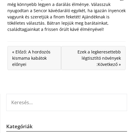
még könnyebb legyen a darálás élménye. Válasszuk
nyugodtan a Sencor kávédaráló egyikét, ha igazán ínyencek
vagyunk és szeretjük a finom feketét! Ajándéknak is
tökéletes választás. Bátran lepjük meg barátainkat,
családtagjainkat a frissen őrült kávé élményével!
« Előző: A hordozós
Ezek a legkeresettebb
kismama kabátok
légtisztító növények
előnyei
:Következő »
KERESÉS:
Kategóriák