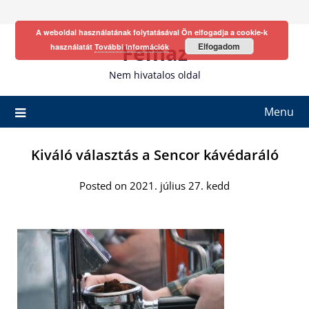
Skip
to
A weboldal használatának folytatásával Ön elfogadja a cookie-k
content
Fefhaz
Elfogadom
használatát
További információk
Nem hivatalos oldal
Menu
Kiváló választás a Sencor kávédaráló
Posted on 2021. július 27. kedd