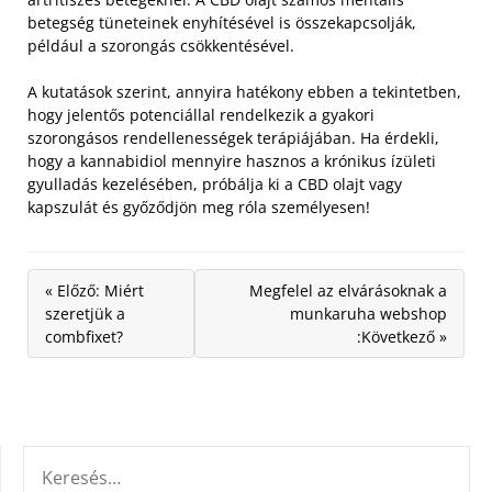
betegség tüneteinek enyhítésével is összekapcsolják,
például a szorongás csökkentésével.
A kutatások szerint, annyira hatékony ebben a tekintetben,
hogy jelentős potenciállal rendelkezik a gyakori
szorongásos rendellenességek terápiájában. Ha érdekli,
hogy a kannabidiol mennyire hasznos a krónikus ízületi
gyulladás kezelésében, próbálja ki a CBD olajt vagy
kapszulát és győződjön meg róla személyesen!
« Előző: Miért
Megfelel az elvárásoknak a
szeretjük a
munkaruha webshop
combfixet?
:Következő »
KERESÉS: