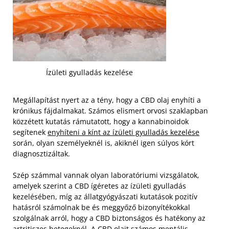
Ízületi gyulladás kezelése
Megállapítást nyert az a tény, hogy a CBD olaj enyhíti a
krónikus fájdalmakat. Számos elismert orvosi szaklapban
közzétett kutatás rámutatott, hogy a kannabinoidok
segítenek
enyhíteni a kínt az ízületi gyulladás kezelése
során, olyan személyeknél is, akiknél igen súlyos kórt
diagnosztizáltak.
Szép számmal vannak olyan laboratóriumi vizsgálatok,
amelyek szerint a CBD ígéretes az ízületi gyulladás
kezelésében, míg az állatgyógyászati kutatások pozitív
hatásról számolnak be és meggyőző bizonyítékokkal
szolgálnak arról, hogy a CBD biztonságos és hatékony az
artritiszes betegeknél. A CBD olajt számos mentális