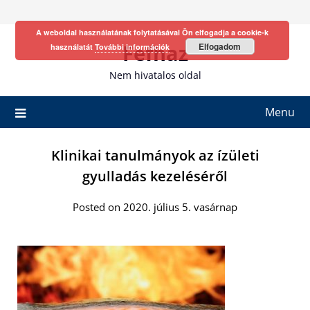
Skip
to
A weboldal használatának folytatásával Ön elfogadja a cookie-k
content
Fefhaz
Elfogadom
használatát
További információk
Nem hivatalos oldal
Menu
Klinikai tanulmányok az ízületi
gyulladás kezeléséről
Posted on 2020. július 5. vasárnap