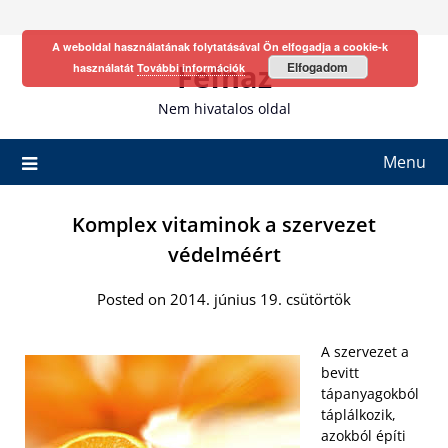
Skip
to
A weboldal használatának folytatásával Ön elfogadja a cookie-k
content
Fefhaz
Elfogadom
használatát
További információk
Nem hivatalos oldal
Menu
Komplex vitaminok a szervezet
védelméért
Posted on 2014. június 19. csütörtök
A szervezet a
bevitt
tápanyagokból
táplálkozik,
azokból építi