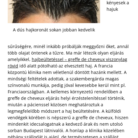
kényesek a
hajuk
A dús hajkoronát sokan jobban kedvelik
sűrűségére, minél inkább próbálják meggyőzni őket, annál
több olajat öntenek a tűzre. Ma már létezik olyan eljárás
amelyikkel,
hajbeültetéssel – greffe de cheveux viszonylag
rövid
idő alatt pótolható az elvesztett haj. A francia
központú klinika nem véletlenül döntött hazánk mellett. A
minőségi feltételek adottak, a szakembergárda magas
színvonalú munkája, pedig jóval kevesebbe kerül mint pl.
Franciaországban. A kellemes környezetű rendelőben a
greffe de cheveux eljárás helyi érzéstelenítéssel történik,
miután a pácienssel közösen meghatároztuk a
legmegfelelőbb módszert a haj beültetésére.
A külföldi
vendégek körében is népszerű a greffe de cheveux, hiszen
mindenkit idecsalogatnak a kedvező árak és nem utolsó
sorban Budapest látnivalói. A honlap a klinika közelében
néhány szállodát is ajánl, de természetesen a szállást