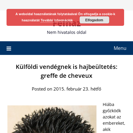
Skip
to
A weboldal használatának folytatásával Ön elfogadja a cookie-k
content
Fefhaz
Elfogadom
használatát
További információk
Nem hivatalos oldal
Menu
Külföldi vendégnek is hajbeültetés:
greffe de cheveux
Posted on 2015. február 23. hétfő
Hiába
győzködk
azokat az
embereket,
akik