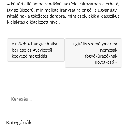
A kültéri állólámpa rendkívül sokféle változatban elérhető,
így az újszerű, minimalista irányzat rajongói is ugyanúgy
rátalálnak a tökéletes darabra, mint azok, akik a klasszikus
kialakítás elkötelezett hívei.
« Előző: A hangtechnika
Digitális személymérleg
bérlése az Avavicetől
nemcsak
kedvező megoldás
fogyókúrázóknak
:Következő »
KERESÉS:
Kategóriák