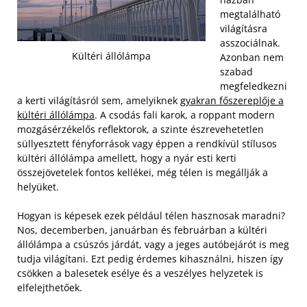
megtalálható
világításra
asszociálnak.
Kültéri állólámpa
Azonban nem
szabad
megfeledkezni
a kerti világításról sem, amelyiknek
gyakran főszereplője a
kültéri állólámpa
. A csodás fali karok, a roppant modern
mozgásérzékelős reflektorok, a szinte észrevehetetlen
süllyesztett fényforrások vagy éppen a rendkívül stílusos
kültéri állólámpa amellett, hogy a nyár esti kerti
összejövetelek fontos kellékei, még télen is megállják a
helyüket.
Hogyan is képesek ezek például télen hasznosak maradni?
Nos, decemberben, januárban és februárban a kültéri
állólámpa a csúszós járdát, vagy a jeges autóbejárót is meg
tudja világítani. Ezt pedig érdemes kihasználni, hiszen így
csökken a balesetek esélye és a veszélyes helyzetek is
elfelejthetőek.