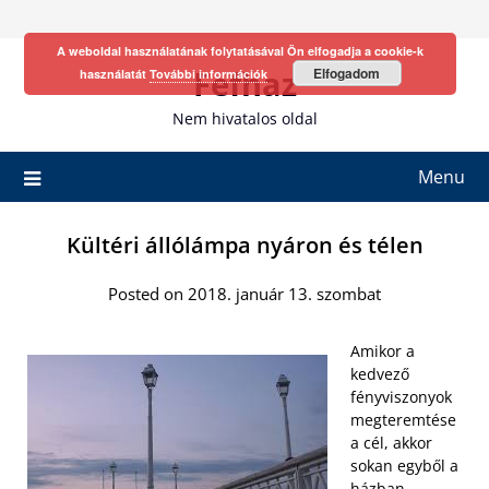
Skip
to
A weboldal használatának folytatásával Ön elfogadja a cookie-k
content
Fefhaz
Elfogadom
használatát
További információk
Nem hivatalos oldal
Menu
Kültéri állólámpa nyáron és télen
Posted on 2018. január 13. szombat
Amikor a
kedvező
fényviszonyok
megteremtése
a cél, akkor
sokan egyből a
házban