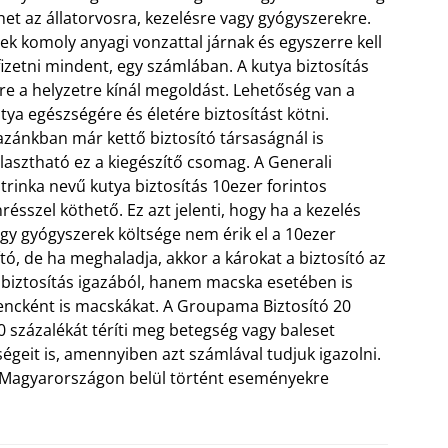
het az állatorvosra, kezelésre vagy gyógyszerekre.
ek komoly anyagi vonzattal járnak és egyszerre kell
fizetni mindent, egy számlában. A kutya biztosítás
re a helyzetre kínál megoldást. Lehetőség van a
tya egészségére és életére biztosítást kötni.
zánkban már kettő biztosító társaságnál is
lasztható ez a kiegészítő csomag. A Generali
trinka nevű kutya biztosítás 10ezer forintos
résszel köthető. Ez azt jelenti, hogy ha a kezelés
gy gyógyszerek költsége nem érik el a 10ezer
ító, de ha meghaladja, akkor a károkat a biztosító az
a biztosítás igazából, hanem macska esetében is
encként is macskákat. A Groupama Biztosító 20
80 százalékát téríti meg betegség vagy baleset
égeit is, amennyiben azt számlával tudjuk igazolni.
a Magyarországon belül történt eseményekre