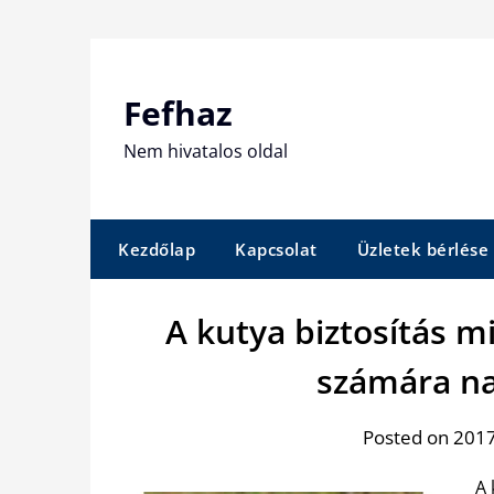
Skip
to
content
Fefhaz
Nem hivatalos oldal
Kezdőlap
Kapcsolat
Üzletek bérlése
A kutya biztosítás 
számára na
Posted on 2017.
A 