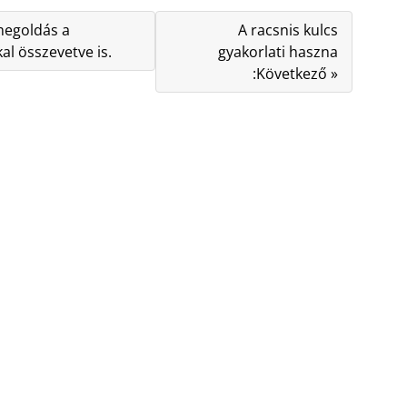
megoldás a
A racsnis kulcs
l összevetve is.
gyakorlati haszna
:Következő »