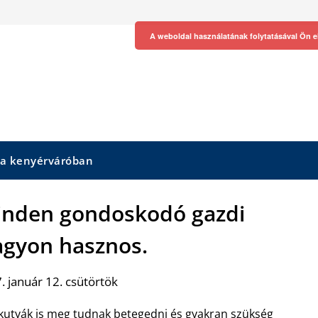
A weboldal használatának folytatásával Ön e
 a kenyérváróban
minden gondoskodó gazdi
gyon hasznos.
 január 12. csütörtök
kutyák is meg tudnak betegedni és gyakran szükség