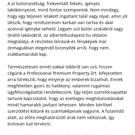
A jó bútorozottság, frekventált fekvés, igényes
lakókörnyezet, mind fontos szempontok. Nem mindegy,
hogy egy teljesen lelakott ingatlant talál vagy olyat, amin jól
látszik, hogy rendszeresen karban van tartva és akár
azonnal igénybe vehető. Legyen szó külön szobákról vagy
önálló lakásokról, az alberletbudapest.hu oldalon
megtalálja. A részletes leírások és fényképek már
önmagukban elegendő bizonyíték arról, hogy nem
zsákbamacskát kap.
Természetesen ennél sokkal többről van szó, hiszen
cégünk a Professional Premium Property Zrt. kifejezetten
arra törekszik, hogy elnyerje az emberek bizalmát. Ennek
megfelelően gyors és hatékony, valamint rugalmas
ügyfélszolgálattal rendelkezünk. Egy teljes szerelőcsapattal
tartunk kapcsolatot, hogy az esetleges meghibásodásokat
minél hamarabb javítani lehessen. Minden bérlővel
szerződést kötünk és számlaképesek vagyunk. A futamidő
alatt, az előre meghatározott árak nem változnak, így
biztosan tud tervezni.