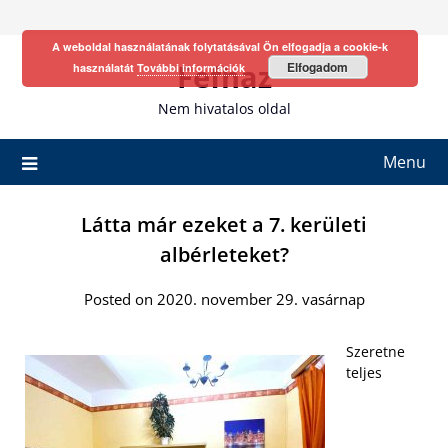
Skip
to
A weboldal használatának folytatásával Ön elfogadja a cookie-k
content
Fefhaz
Elfogadom
használatát
További információk
Nem hivatalos oldal
Menu
Látta már ezeket a 7. kerületi
albérleteket?
Posted on 2020. november 29. vasárnap
Szeretne
teljes