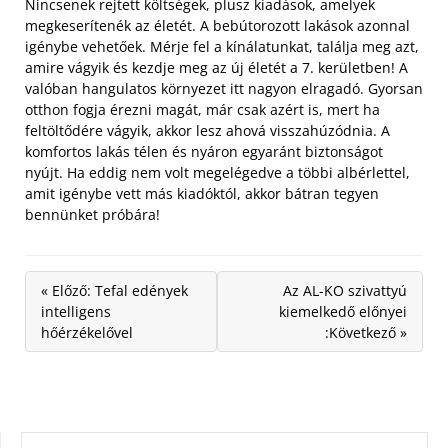
Nincsenek rejtett költségek, plusz kiadások, amelyek
megkeserítenék az életét. A bebútorozott lakások azonnal
igénybe vehetőek. Mérje fel a kínálatunkat, találja meg azt,
amire vágyik és kezdje meg az új életét a 7. kerületben! A
valóban hangulatos környezet itt nagyon elragadó. Gyorsan
otthon fogja érezni magát, már csak azért is, mert ha
feltöltődére vágyik, akkor lesz ahová visszahúzódnia. A
komfortos lakás télen és nyáron egyaránt biztonságot
nyújt. Ha eddig nem volt megelégedve a többi albérlettel,
amit igénybe vett más kiadóktól, akkor bátran tegyen
bennünket próbára!
« Előző: Tefal edények
Az AL-KO szivattyú
intelligens
kiemelkedő előnyei
hőérzékelővel
:Következő »
KERESÉS: