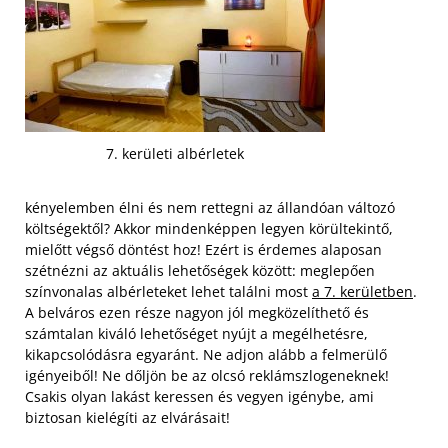
7. kerületi albérletek
kényelemben élni és nem rettegni az állandóan változó
költségektől? Akkor mindenképpen legyen körültekintő,
mielőtt végső döntést hoz! Ezért is érdemes alaposan
szétnézni az aktuális lehetőségek között: meglepően
színvonalas albérleteket lehet találni most
a 7. kerületben
.
A belváros ezen része nagyon jól megközelíthető és
számtalan kiváló lehetőséget nyújt a megélhetésre,
kikapcsolódásra egyaránt. Ne adjon alább a felmerülő
igényeiből! Ne dőljön be az olcsó reklámszlogeneknek!
Csakis olyan lakást keressen és vegyen igénybe, ami
biztosan kielégíti az elvárásait!