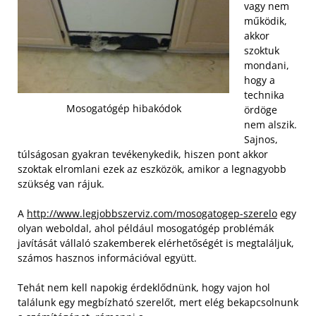
vagy nem
működik,
akkor
szoktuk
mondani,
hogy a
technika
Mosogatógép hibakódok
ördöge
nem alszik.
Sajnos,
túlságosan gyakran tevékenykedik, hiszen pont akkor
szoktak elromlani ezek az eszközök, amikor a legnagyobb
szükség van rájuk.
A
http://www.legjobbszerviz.com/mosogatogep-szerelo
egy
olyan weboldal, ahol például mosogatógép problémák
javítását vállaló szakemberek elérhetőségét is megtaláljuk,
számos hasznos információval együtt.
Tehát nem kell napokig érdeklődnünk, hogy vajon hol
találunk egy megbízható szerelőt, mert elég bekapcsolnunk