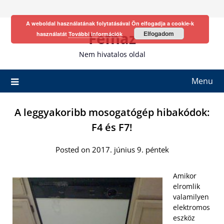
Skip
to
A weboldal használatának folytatásával Ön elfogadja a cookie-k
content
Fefhaz
Elfogadom
használatát
További információk
Nem hivatalos oldal
Menu
A leggyakoribb mosogatógép hibakódok:
F4 és F7!
Posted on 2017. június 9. péntek
Amikor
elromlik
valamilyen
elektromos
eszköz