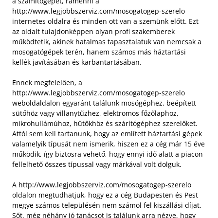
a számítógépet, rámenni a
http://www.legjobbszerviz.com/mosogatogep-szerelo
internetes oldalra és minden ott van a szemünk előtt. Ezt
az oldalt tulajdonképpen olyan profi szakemberek
működtetik, akinek hatalmas tapasztalatuk van nemcsak a
mosogatógépek terén, hanem számos más háztartási
kellék javításában és karbantartásában.
Ennek megfelelően, a
http://www.legjobbszerviz.com/mosogatogep-szerelo
weboldaldalon egyaránt találunk mosógéphez, beépített
sütőhöz vagy villanytűzhez, elektromos főzőlaphoz,
mikrohullámúhoz, hűtőkhöz és szárítógéphez szerelőket.
Attól sem kell tartanunk, hogy az említett háztartási gépek
valamelyik típusát nem ismerik, hiszen ez a cég már 15 éve
működik, így biztosra vehető, hogy ennyi idő alatt a piacon
fellelhető összes típussal vagy márkával volt dolguk.
A http://www.legjobbszerviz.com/mosogatogep-szerelo
oldalon megtudhatjuk, hogy ez a cég Budapesten és Pest
megye számos településén nem számol fel kiszállási díjat.
Sőt, még néhány jó tanácsot is találunk arra nézve, hogy