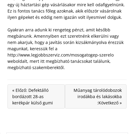
egy új háztartási gép vásárlásakor mire kell odafigyelnünk.
Ez is fontos tanács főleg azoknak, akik először vásárolnak
ilyen gépeket és eddig nem igazán volt ilyesmivel dolguk.
Gyakran arra adunk ki rengeteg pénzt, amit később
megbánunk. Amennyiben ezt szeretnénk elkerülni vagy
nem akarjuk, hogy a javítás során kizsákmányolva érezzük
magunkat, keressük fel a
http://www.legjobbszerviz.com/mosogatogep-szerelo
weboldalt, mert itt megbízható tanácsokat találunk,
megbízható szakemberektől.
« Előző: Defektálló
Műanyag tárolódobozok
bordázott 28-as
irodákba és lakásokba
kerékpár külső gumi
:Következő »