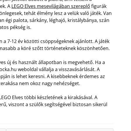
ek. A
LEGO Elves mesevilágában szereplő
figurák
önlegesek, tehát élmény lesz a velük való játék. Van
an égi palota, sárkány, léghajó, kristálybánya, szán
atos pékség is.
 a 7-12 év közötti csöppségeknek ajánlott. A játék
masabb a köré szőtt történeteknek köszönhetően.
es új és használt állapotban is megvehető. Ha a
cka.hu weboldal vállalja a visszavásárlását. A
pján is lehet keresni. A kisebbeknek érdemes az
szerakása nem okoz nagy nehézséget.
GO Elves többi készletének a kirakásával. A
rű, viszont a szülők segítségével biztosan sikerül