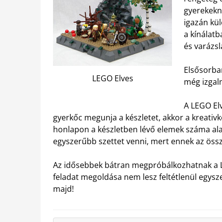
gyerekekn
igazán kül
a kínálatb
és varázsl
Elsősorban
LEGO Elves
még izgal
A LEGO Elv
gyerkőc megunja a készletet, akkor a kreativko
honlapon a készletben lévő elemek száma ala
egyszerűbb szettet venni, mert ennek az ös
Az idősebbek bátran megpróbálkozhatnak a LE
feladat megoldása nem lesz feltétlenül egysze
majd!