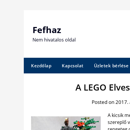
Skip
to
content
Fefhaz
Nem hivatalos oldal
Kezdőlap
Kapcsolat
Üzletek bérlése
A LEGO Elves
Posted on 2017. 
A kicsik 
szereplő v
rengeteg o