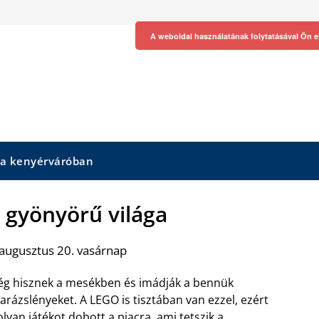
A weboldal használatának folytatásával Ön e
 a kenyérváróban
 gyönyörű világa
augusztus 20. vasárnap
még hisznek a mesékben és imádják a bennük
arázslényeket. A LEGO is tisztában van ezzel, ezért
lyan játékot dobott a piacra, ami tetszik a