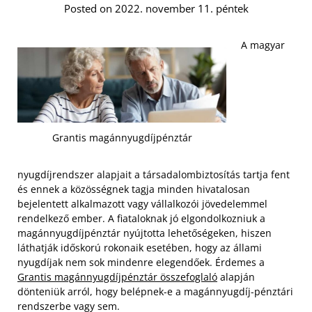
Posted on 2022. november 11. péntek
A magyar
Grantis magánnyugdíjpénztár
nyugdíjrendszer alapjait a társadalombiztosítás tartja fent
és ennek a közösségnek tagja minden hivatalosan
bejelentett alkalmazott vagy vállalkozói jövedelemmel
rendelkező ember. A fiataloknak jó elgondolkozniuk a
magánnyugdíjpénztár nyújtotta lehetőségeken, hiszen
láthatják időskorú rokonaik esetében, hogy az állami
nyugdíjak nem sok mindenre elegendőek. Érdemes a
Grantis magánnyugdíjpénztár összefoglaló
alapján
dönteniük arról, hogy belépnek-e a magánnyugdíj-pénztári
rendszerbe vagy sem.