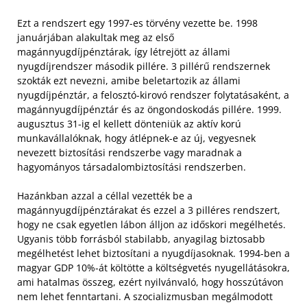
Ezt a rendszert egy 1997-es törvény vezette be. 1998
januárjában alakultak meg az első
magánnyugdíjpénztárak, így létrejött az állami
nyugdíjrendszer második pillére. 3 pillérű rendszernek
szokták ezt nevezni, amibe beletartozik az állami
nyugdíjpénztár, a felosztó-kirovó rendszer folytatásaként, a
magánnyugdíjpénztár és az öngondoskodás pillére. 1999.
augusztus 31-ig el kellett dönteniük az aktív korú
munkavállalóknak, hogy átlépnek-e az új, vegyesnek
nevezett biztosítási rendszerbe vagy maradnak a
hagyományos társadalombiztosítási rendszerben.
Hazánkban azzal a céllal vezették be a
magánnyugdíjpénztárakat és ezzel a 3 pilléres rendszert,
hogy ne csak egyetlen lábon álljon az időskori megélhetés.
Ugyanis több forrásból stabilabb, anyagilag biztosabb
megélhetést lehet biztosítani a nyugdíjasoknak. 1994-ben a
magyar GDP 10%-át költötte a költségvetés nyugellátásokra,
ami hatalmas összeg, ezért nyilvánvaló, hogy hosszútávon
nem lehet fenntartani. A szocializmusban megálmodott