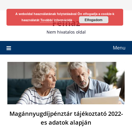
Skip
to
A weboldal használatának folytatásával Ön elfogadja a cookie-k
content
Fefhaz
Elfogadom
használatát
További információk
Nem hivatalos oldal
Menu
Magánnyugdíjpénztár tájékoztató 2022-
es adatok alapján