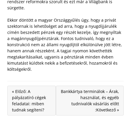
rendszer reformokra szorult és ezt már a Világbank is
sürgette.
Ekkor döntött a magyar Országgyűlés úgy, hogy a privát
szektornak is lehetőséget ad arra, hogy a nyugdíjjárulék
címén beszedett pénzek egy részét kezelje, így megnyíltak
a magánnyugdíjpénztárak. Fontos tudnivaló, hogy ez a
konstrukció nem az állami nyugdíjtól elkülönülve jött létre,
hanem annak részeként. A tagjai nyomon követhették
megtakarításaikat, ugyanis a pénztárak minden évben
kimutatást küldtek nekik a befizetésekről, hozamokról és
költségekről.
« Előző: A
Bankkártya terminálok – Árak,
pályázatíró cégek
használat, és egyéb
feladatai: miben
tudnivalók vásárlás előtt
tudnak segíteni?
:Következő »