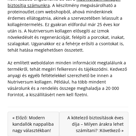
biztosítja számunkra
. A készítmény megvásárolható a
proteinoutlet.com webshopból, ahová mindenkinek
érdemes ellátogatnia, akinek a szervezetében lelassult a
kollagéntermelés.
Ez gyakran előfordul már 25 éves kor
után is. A Nutriversum kollagen elősegíti az izmok
növekedését és regenerációját, felépíti a porcokat, inakat,
szalagokat. Ugyanakkor ez a fehérje erősíti a csontokat is,
tehát hatása meglehetősen összetett.
Az említett weboldalon minden információt megtalálunk a
termékről, tehát megéri felkeresni és tájékozódni. Kedvező
anyagi és egyéb feltételekkel szerezhető be innen a
Nutriversum kollagen. Például, ha több mindent
vásárolunk és a rendelés összege meghaladja a 20 000
Forintot, a kiszállításért nem kell fizetni.
« Előző: Modern
A kötelező biztosítások éves
kandallók nappaliba
díja – Milyen árakra lehet
nagy választékban!
számítani? :Következő »